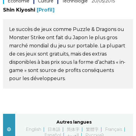
Économie
Culture
Technologie
20/05/2015
Société
Shin Kiyoshi
[Profil]
Culture
Le succès de jeux comme Puzzle & Dragons ou
Monster Strike ont fait du Japon le plus gros
Gastronomie
marché mondial du jeu sur portable. La plupart
de ces jeux sont gratuits, mais des extras
Le japonais
disponibles à bas prix sous la forme d’achats « in-
game » sont source de profits conséquents
En plus
pour les développeurs.
Données
official SNS
Séries
Autres langues
English
日本語
简体字
繁體字
Français
Personnages
Español
العربية
Русский