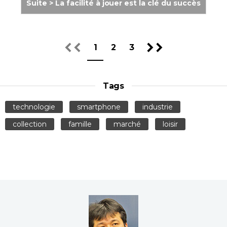
Suite > La facilité à jouer est la clé du succès
1
2
3
Tags
technologie
smartphone
industrie
collection
famille
marché
loisir