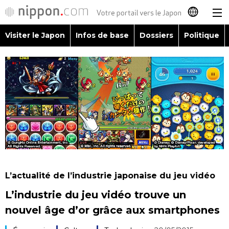
Visiter le Japon
Infos de base
Dossiers
Politique
日本語
English
简体字
Visiter le Japon
繁體字
Infos de base
Español
Dossiers
العربية
L’actualité de l’industrie japonaise du jeu vidéo
Politique
L’industrie du jeu vidéo trouve un
Русский
nouvel âge d’or grâce aux smartphones
Économie