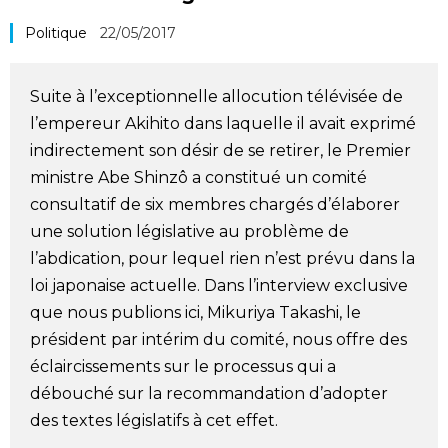
Société
Politique
22/05/2017
Culture
Suite à l’exceptionnelle allocution télévisée de
l’empereur Akihito dans laquelle il avait exprimé
Gastronomie
indirectement son désir de se retirer, le Premier
ministre Abe Shinzô a constitué un comité
Le japonais
consultatif de six membres chargés d’élaborer
une solution législative au problème de
En plus
l’abdication, pour lequel rien n’est prévu dans la
loi japonaise actuelle. Dans l’interview exclusive
que nous publions ici, Mikuriya Takashi, le
Données
official SNS
président par intérim du comité, nous offre des
éclaircissements sur le processus qui a
Séries
débouché sur la recommandation d’adopter
des textes législatifs à cet effet.
Personnages