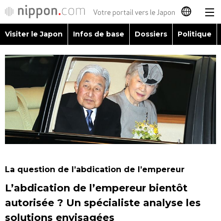
Visiter le Japon
Infos de base
Dossiers
Politique
日本語
English
简体字
Visiter le Japon
繁體字
Infos de base
Español
Dossiers
العربية
La question de l’abdication de l’empereur
Politique
L’abdication de l’empereur bientôt
Русский
autorisée ? Un spécialiste analyse les
Économie
solutions envisagées