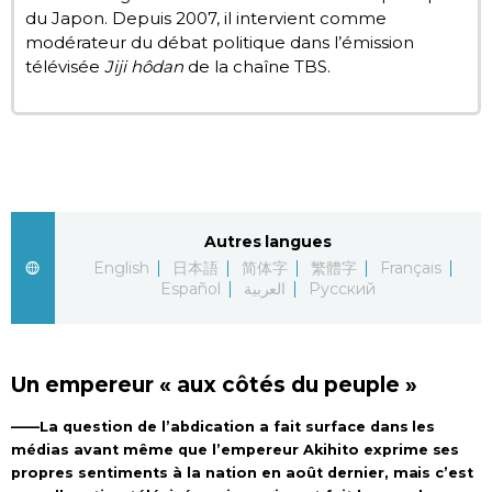
du Japon. Depuis 2007, il intervient comme
modérateur du débat politique dans l’émission
télévisée
Jiji hôdan
de la chaîne TBS.
Autres langues
English
日本語
简体字
繁體字
Français
Español
العربية
Русский
Un empereur « aux côtés du peuple »
——La question de l’abdication a fait surface dans les
médias avant même que l’empereur Akihito exprime ses
propres sentiments à la nation en août dernier, mais c’est