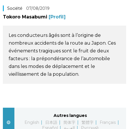
Société
Société
07/08/2019
Tokoro Masabumi
[Profil]
Culture
Les conducteurs âgés sont à l’origine de
Gastronomie
nombreux accidents de la route au Japon. Ces
événements tragiques sont le fruit de deux
Le japonais
facteurs : la prépondérance de l’automobile
dans les modes de déplacement et le
En plus
vieillissement de la population.
Données
official SNS
Séries
Autres langues
English
日本語
简体字
繁體字
Français
Personnages
Español
العربية
Русский