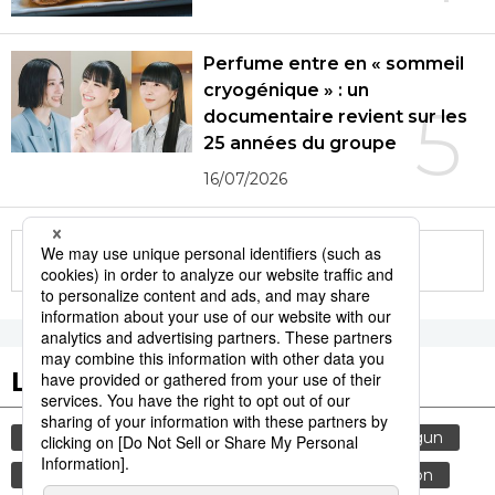
Perfume entre en « sommeil
cryogénique » : un
5
documentaire revient sur les
25 années du groupe
16/07/2026
More in this series
Les tags populaires
histoire
femme
sexe
edo
shogun
gastronomie
culture
société
tradition