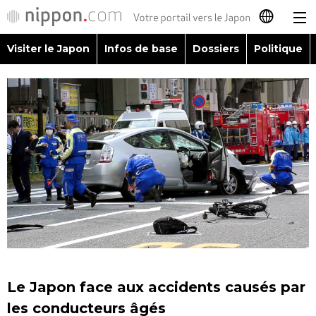
Visiter le Japon
Infos de base
Dossiers
Politique
日本語
English
简体字
Visiter le Japon
繁體字
Infos de base
Español
Dossiers
العربية
Politique
Русский
Le Japon face aux accidents causés par
Économie
les conducteurs âgés