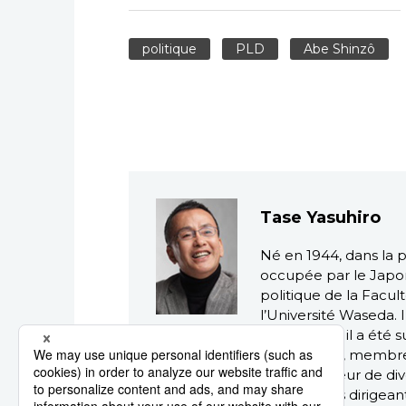
politique
PLD
Abe Shinzô
Tase Yasuhiro
Né en 1944, dans la p
occupée par le Japon
politique de la Facu
l’Université Waseda. I
shimbun
où il a été
Washington, membre du
adjoint. Auteur de div
portraits des dirigean