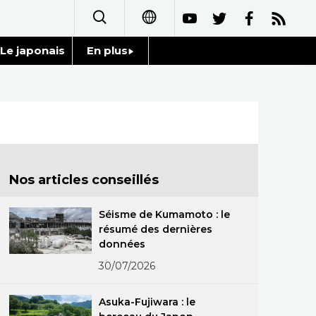
Le japonais
En plus
日本語
Données
English
Séries
简体字
Personnages
繁體字
Nos articles conseillés
Chroniques
Español
Séisme de Kumamoto : le
Images
résumé des dernières
العربية
données
Vidéos
30/07/2026
Русский
Tokyo
Asuka-Fujiwara : le