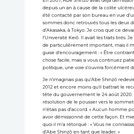
En 2007, Abe Shinzô avait déjà démissio
depuis un an à cause de la colite ulcéreus
été contacté par son bureau en vue d’un
sommes donc retrouvés tous les deux dan
d’Akasaka, à Tokyo. Je crois que ce devait
l’Université Keiô. Il avait les traits tirés
de particulièrement important, mais il m’
guise d’encouragement : « Être contraint 
chose facile, mais si vous continuez p
politique, une voie s’ouvrira forcément d
Je n’imaginais pas qu’Abe Shinzô redevi
2012 et encore moins qu’il battrait le r
tête du gouvernement le 24 août 2020. Ma
résolution de le pousser vers le sommet de
n’étais pas d’accord. « Aucun homme pol
avoir démissionné de cette façon. Et mieu
quoi il m’a rétorqué : « Vous ne connaiss
d’Abe Shinzô en tant que leader. »