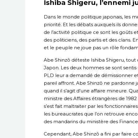
Ishiba Shigeru, l’ennemi j
Dans le monde politique japonais, les m
priorité. Et les débats auxquels ils donn
de l’activité politique ce sont les goûts e
des politiciens, des partis et des clans. 
et le peuple ne joue pas un rôle fondam
Abe Shinzô déteste Ishiba Shigeru, tout
Japon. Les deux hommes se sont sentis in
PLD leur a demandé de démissionner et ni
pareil affront. Abe Shinzô ne pardonne j
quand il s’agit d’une affaire mineure. Q
ministre des Affaires étrangères de 1982 à 
s’est fait maltraiter par les fonctionnair
les bureaucrates que l’on retrouve encore
des mandarins du ministère des Finance
Cependant, Abe Shinzô a fini par faire c