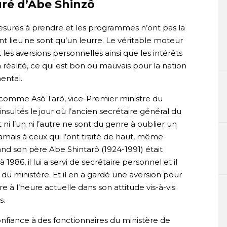
uré d’Abe Shinzô
esures à prendre et les programmes n’ont pas la
ent lieu ne sont qu’un leurre. Le véritable moteur
t les aversions personnelles ainsi que les intérêts
En réalité, ce qui est bon ou mauvais pour la nation
ental.
 comme Asô Tarô, vice-Premier ministre du
sultés le jour où l’ancien secrétaire général du
 l’un ni l’autre ne sont du genre à oublier un
amais à ceux qui l’ont traité de haut, même
uand son père Abe Shintarô (1924-1991) était
1986, il lui a servi de secrétaire personnel et il
es du ministère. Et il en a gardé une aversion pour
 à l’heure actuelle dans son attitude vis-à-vis
s.
onfiance à des fonctionnaires du ministère de