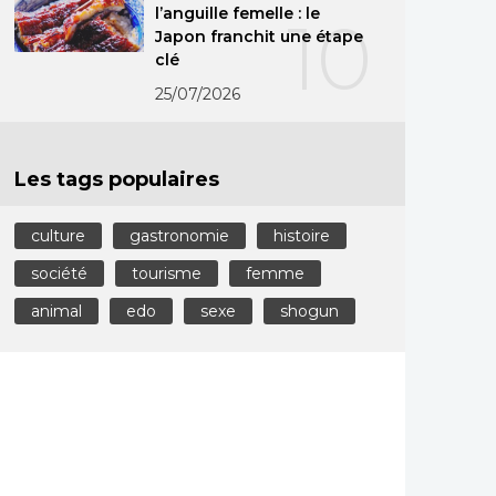
l’anguille femelle : le
10
Japon franchit une étape
clé
25/07/2026
Les tags populaires
culture
gastronomie
histoire
société
tourisme
femme
animal
edo
sexe
shogun