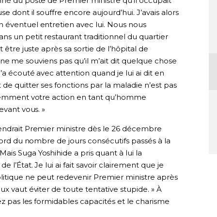
nné du poste de Premier ministre qu’il occupait
e dont il souffre encore aujourd’hui. J’avais alors
 éventuel entretien avec lui. Nous nous
s un petit restaurant traditionnel du quartier
 être juste après sa sortie de l’hôpital de
. Je ne me souviens pas qu’il m’ait dit quelque chose
a écouté avec attention quand je lui ai dit en
de quitter ses fonctions par la maladie n’est pas
atiemment votre action en tant qu’homme
evant vous. »
endrait Premier ministre dès le 26 décembre
ecord du nombre de jours consécutifs passés à la
is Suga Yoshihide a pris quant à lui la
 l’État. Je lui ai fait savoir clairement que je
itique ne peut redevenir Premier ministre après
x vaut éviter de toute tentative stupide. » À
ez pas les formidables capacités et le charisme