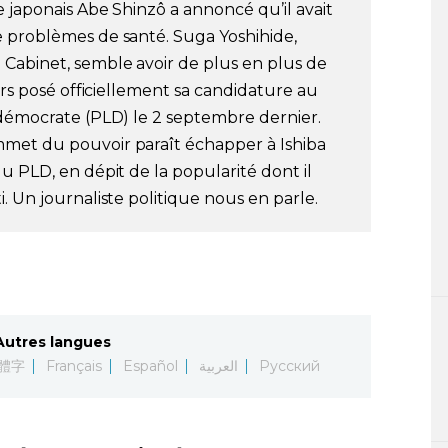
 japonais Abe Shinzô a annoncé qu’il avait
e problèmes de santé. Suga Yoshihide,
 Cabinet, semble avoir de plus en plus de
eurs posé officiellement sa candidature au
-démocrate (PLD) le 2 septembre dernier.
met du pouvoir paraît échapper à Ishiba
u PLD, en dépit de la popularité dont il
. Un journaliste politique nous en parle.
Autres langues
體字
Français
Español
العربية
Русский