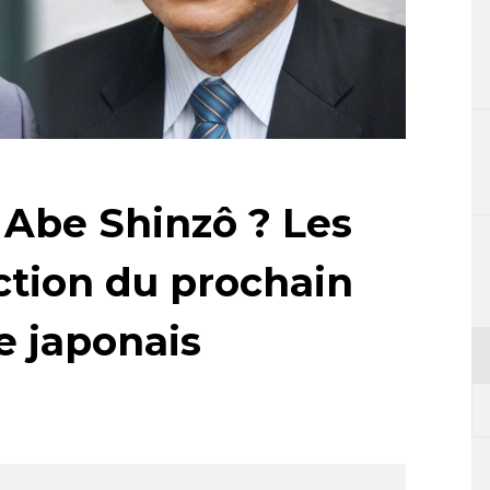
 Abe Shinzô ? Les
ction du prochain
e japonais