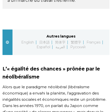
à un marché du travail très fermé.
Chroniques
Images
Autres langues
Vidéos
English
日本語
简体字
繁體字
Français
Español
العربية
Русский
Tokyo
L’« égalité des chances » prônée par le
néolibéralisme
Alors que le paradigme néolibéral (libéralisme
économique) a envahi la planète, l’aggravation des
inégalités sociales et économiques reste un problème.
Dans les années 1970, on parlait du Japon comme
d’une société « de classes moyennes », mais depuis le