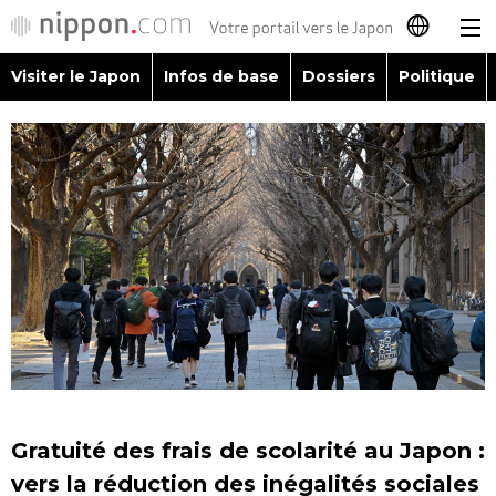
Visiter le Japon
Infos de base
Dossiers
Politique
日本語
English
简体字
Visiter le Japon
繁體字
Infos de base
Español
Dossiers
العربية
Politique
Русский
Gratuité des frais de scolarité au Japon :
Économie
vers la réduction des inégalités sociales