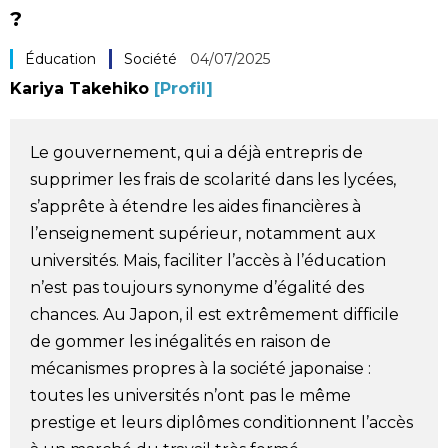
?
Société
Éducation
Société
04/07/2025
Culture
Kariya Takehiko
[Profil]
Gastronomie
Le gouvernement, qui a déjà entrepris de
supprimer les frais de scolarité dans les lycées,
Le japonais
s’apprête à étendre les aides financières à
l’enseignement supérieur, notamment aux
En plus
universités. Mais, faciliter l’accès à l’éducation
n’est pas toujours synonyme d’égalité des
Données
chances. Au Japon, il est extrêmement difficile
official SNS
de gommer les inégalités en raison de
mécanismes propres à la société japonaise :
Séries
toutes les universités n’ont pas le même
prestige et leurs diplômes conditionnent l’accès
Personnages