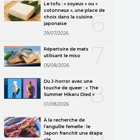
Le tofu : « soyeux » ou «
cotonneux », une place de
6
choix dans la cuisine
japonaise
29/07/2026
7
Répertoire de mets
utilisant le miso
05/08/2026
Du J-horror avec une
8
touche de queer : « The
Summer Hikaru Died »
01/08/2026
À la recherche de
l’anguille femelle : le
9
Japon franchit une étape
clé