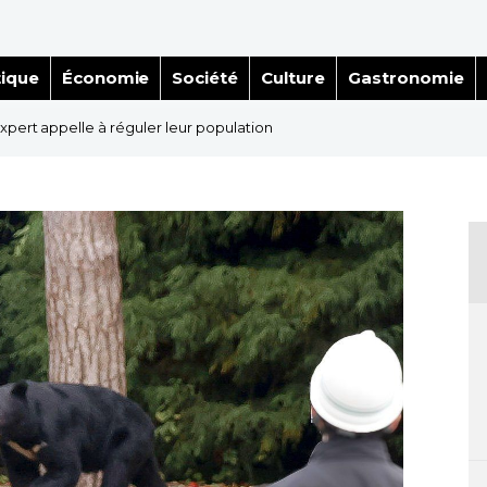
tique
Économie
Société
Culture
Gastronomie
xpert appelle à réguler leur population