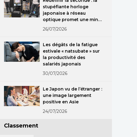
Redéfinir la seconde : la
stupéfiante horloge
japonaise à réseau
optique promet une mine
d’applications dans le
26/07/2026
monde réel
Les dégâts de la fatigue
estivale « natsubate » sur
la productivité des
salariés japonais
30/07/2026
Le Japon vu de l’étranger :
une image largement
positive en Asie
24/07/2026
Classement