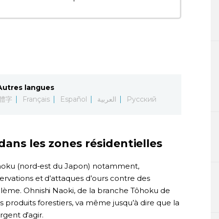
Autres langues
體字
Français
Español
العربية
Русский
dans les zones résidentielles
ôhoku (nord-est du Japon) notamment,
rvations et d’attaques d’ours contre des
lème. Ohnishi Naoki, de la branche Tôhoku de
les produits forestiers, va même jusqu’à dire que la
rgent d’agir.