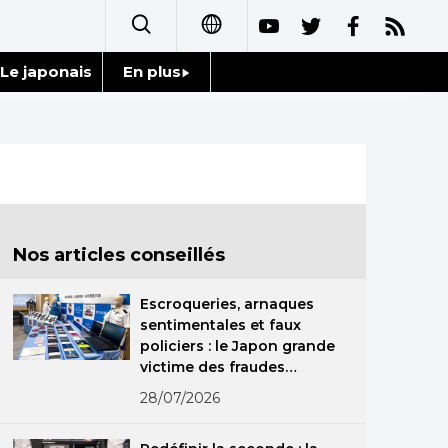
Le japonais
En plus
日本語
Données
English
Séries
简体字
Personnages
繁體字
Nos articles conseillés
Chroniques
Español
Escroqueries, arnaques
Images
sentimentales et faux
العربية
policiers : le Japon grande
victime des fraudes
Vidéos
Русский
spécialisées
28/07/2026
Tokyo