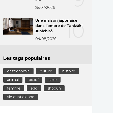
25/07/2026
Une maison japonaise
10
dans l’ombre de Tanizaki
Junichirô
04/08/2026
Les tags populaires
gastronomie
culture
histoire
animal
bœuf
sexe
femme
edo
shogun
vie quotidienne