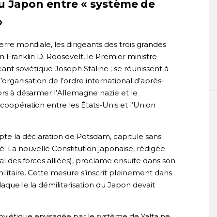
du Japon entre « système de
»
uerre mondiale, les dirigeants des trois grandes
in Franklin D. Roosevelt, le Premier ministre
eant soviétique Joseph Staline ; se réunissent à
l’organisation de l’ordre international d’après-
lors à désarmer l’Allemagne nazie et le
 coopération entre les États-Unis et l’Union
epte la déclaration de Potsdam, capitule sans
é. La nouvelle Constitution japonaise, rédigée
al des forces alliées), proclame ensuite dans son
ilitaire. Cette mesure s’inscrit pleinement dans
laquelle la démilitarisation du Japon devait
viétique envisagée par le système de Yalta ne