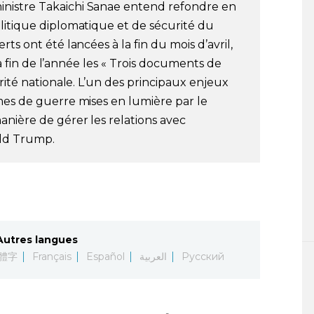
nistre Takaichi Sanae entend refondre en
litique diplomatique et de sécurité du
ts ont été lancées à la fin du mois d’avril,
 la fin de l’année les « Trois documents de
urité nationale. L’un des principaux enjeux
mes de guerre mises en lumière par le
anière de gérer les relations avec
ald Trump.
Autres langues
體字
Français
Español
العربية
Русский