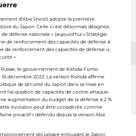
uerre
nement d’Abe Shinzô adopte la première
istoire du Japon. Celle-ci est désormais désignée,
de défense nationale » (aujourd’hui « Stratégie
mme de renforcement des capacités de défense à
e de renforcement des capacités de défense »),
urité ».
 la Russie, le gouvernement de Kishida Fumio
e 16 décembre 2022. La version Kishida affirme
olitique de sécurité du Japon dans sa mise en
t l’acquisition de capacités de contre-attaque,
u’une augmentation du budget de la défense à 2 %
 Cette évolution peut être considérée comme
fisme proactif » défendu depuis la version Abe
l’environnement sécuritaire entourant le Japon