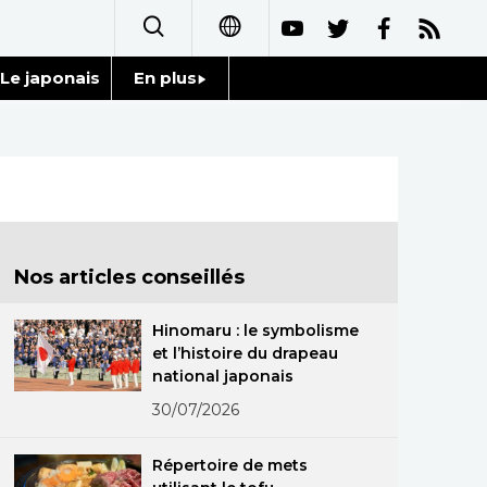
Le japonais
En plus
日本語
Données
English
Séries
简体字
Personnages
繁體字
Nos articles conseillés
Chroniques
Español
Hinomaru : le symbolisme
Images
et l’histoire du drapeau
العربية
national japonais
Vidéos
30/07/2026
Русский
Tokyo
Répertoire de mets