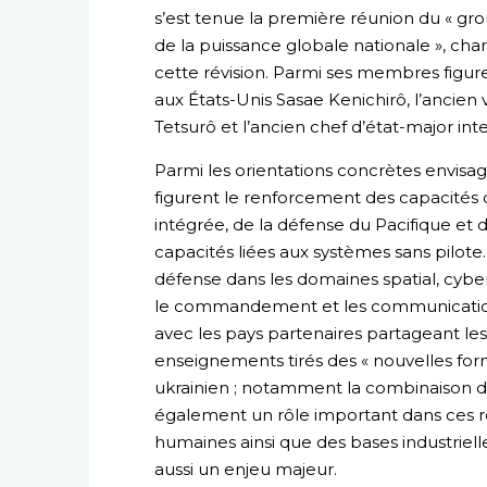
s’est tenue la première réunion du « gro
de la puissance globale nationale », c
cette révision. Parmi ses membres fig
aux États-Unis Sasae Kenichirô, l’ancien 
Tetsurô et l’ancien chef d’état-major in
Parmi les orientations concrètes envisa
figurent le renforcement des capacités d
intégrée, de la défense du Pacifique et d
capacités liées aux systèmes sans pilot
défense dans les domaines spatial, cyber 
le commandement et les communications
avec les pays partenaires partageant le
enseignements tirés des « nouvelles form
ukrainien ; notamment la combinaison de 
également un rôle important dans ces r
humaines ainsi que des bases industriell
aussi un enjeu majeur.