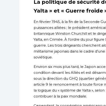
La politique de sécurité 
Yalta » et « Guerre froide 
En février 1945, à la fin de la Seconde G
puissances alliées ; le président américa
britannique Winston Churchill et le dirig
Yalta, en Crimée. À l’ordre du jour figure 
guerre. Les trois dirigeants cherchent a
militarisme japonais dans le cadre d’une
soviétique.
Environ six mois plus tard, le Japon acc
condition devant les Alliés et est désarm
sous la direction du GHQ (quartier génér
article 9 le renoncement à toute force m
la logique du « système de Yalta », selon 
contribuer à la paix mondiale.
Cependant, la coopération américano-so