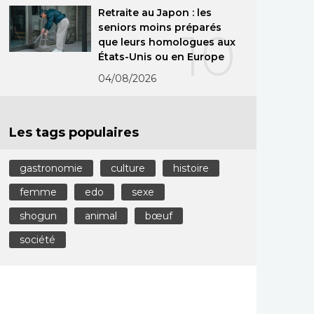
Retraite au Japon : les
seniors moins préparés
10
que leurs homologues aux
États-Unis ou en Europe
04/08/2026
Les tags populaires
gastronomie
culture
histoire
femme
edo
sexe
shogun
animal
bœuf
société