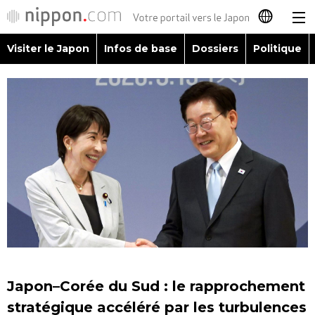
Visiter le Japon
Infos de base
Dossiers
Politique
日本語
English
简体字
Visiter le Japon
繁體字
Infos de base
Español
Dossiers
العربية
Politique
Русский
Japon–Corée du Sud : le rapprochement
Économie
stratégique accéléré par les turbulences