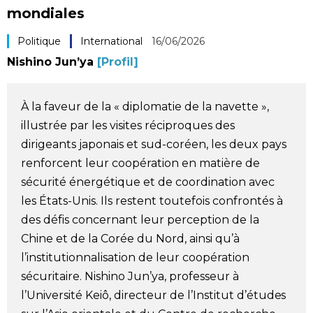
mondiales
Société
Politique
International
16/06/2026
Culture
Nishino Jun’ya
[Profil]
Gastronomie
À la faveur de la « diplomatie de la navette »,
illustrée par les visites réciproques des
Le japonais
dirigeants japonais et sud-coréen, les deux pays
renforcent leur coopération en matière de
En plus
sécurité énergétique et de coordination avec
les États-Unis. Ils restent toutefois confrontés à
Données
des défis concernant leur perception de la
official SNS
Chine et de la Corée du Nord, ainsi qu’à
l’institutionnalisation de leur coopération
Séries
sécuritaire. Nishino Jun’ya, professeur à
l’Université Keiô, directeur de l’Institut d’études
Personnages