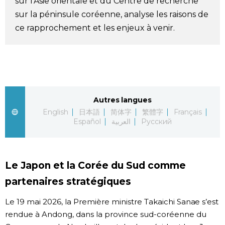
sur l’Asie orientale et du Centre de recherche
sur la péninsule coréenne, analyse les raisons de
Chroniques
ce rapprochement et les enjeux à venir.
Images
Vidéos
Autres langues
Tokyo
English
日本語
简体字
繁體字
Français
Español
العربية
Русский
Le Japon et la Corée du Sud comme
partenaires stratégiques
Le 19 mai 2026, la Première ministre Takaichi Sanae s’est
rendue à Andong, dans la province sud-coréenne du