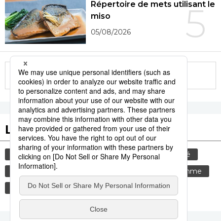
Répertoire de mets utilisant le
5
miso
05/08/2026
More in this series
Les tags populaires
histoire
gastronomie
culture
société
tourisme
environnement
santé
femme
edo
sexe