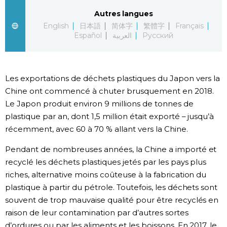
Autres langues
Chroniques
English
日本語
简体字
繁體字
Français
Español
العربية
Русский
Images
Vidéos
Les exportations de déchets plastiques du Japon vers la
Chine ont commencé à chuter brusquement en 2018.
Le Japon produit environ 9 millions de tonnes de
Tokyo
plastique par an, dont 1,5 million était exporté – jusqu’à
récemment, avec 60 à 70 % allant vers la Chine.
Pendant de nombreuses années, la Chine a importé et
recyclé les déchets plastiques jetés par les pays plus
riches, alternative moins coûteuse à la fabrication du
plastique à partir du pétrole. Toutefois, les déchets sont
souvent de trop mauvaise qualité pour être recyclés en
raison de leur contamination par d’autres sortes
d’ordures ou par les aliments et les boissons. En 2017, le