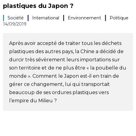
plastiques du Japon ?
Société
Société
International
Environnement
Politique
14/09/2019
Culture
Après avoir accepté de traiter tous les déchets
Gastronomie
plastiques des autres pays, la Chine a décidé de
durcir très sévèrement leurs importations sur
Le japonais
son territoire et de ne plus être « la poubelle du
monde ». Comment le Japon est-il en train de
En plus
gérer ce changement, lui qui transportait
beaucoup de ses ordures plastiques vers
Données
official SNS
l’empire du Milieu ?
Séries
Personnages