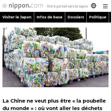
Visiter le Japon
Infos de base
Dossiers
Politique
日本語
English
简体字
Visiter le Japon
繁體字
Infos de base
Español
Dossiers
العربية
Politique
Русский
La Chine ne veut plus être « la poubelle
Économie
du monde » : où vont aller les déchets