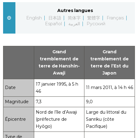
Autres langues
Chroniques
English
日本語
简体字
繁體字
Français
Español
العربية
Русский
Images
Vidéos
Grand
Grand
tremblement de
tremblement de
Tokyo
terre de Hanshin-
terre de l’Est du
Awaji
Japon
17 janvier 1995, à 5 h
Date
11 mars 2011, à 14 h 46
46
Magnitude
7,3
9,0
Nord de l’île d’Awaji
Large du littoral du
Épicentre
(préfecture de
Sanriku (côte
Hyôgo)
Pacifique)
Type de