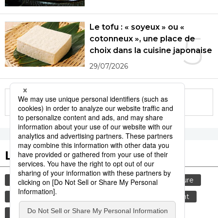
Le tofu : « soyeux » ou «
5
cotonneux », une place de
choix dans la cuisine japonaise
29/07/2026
More in this series
Les tags populaires
société
tourisme
gastronomie
culture
histoire
actu
femme
environnement
chaleur
technologie