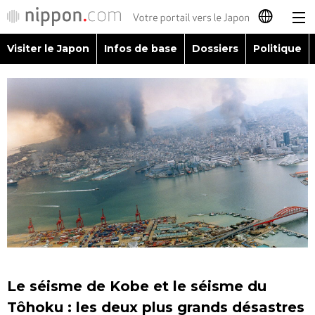
Visiter le Japon
Infos de base
Dossiers
Politique
日本語
English
简体字
Visiter le Japon
繁體字
Infos de base
Español
Dossiers
العربية
Politique
Русский
Le séisme de Kobe et le séisme du
Économie
Tôhoku : les deux plus grands désastres