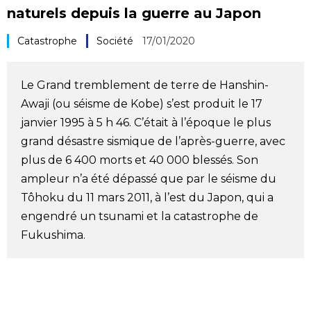
naturels depuis la guerre au Japon
Société
Catastrophe
Société
17/01/2020
Culture
Le Grand tremblement de terre de Hanshin-
Gastronomie
Awaji (ou séisme de Kobe) s’est produit le 17
janvier 1995 à 5 h 46. C’était à l’époque le plus
Le japonais
grand désastre sismique de l’après-guerre, avec
plus de 6 400 morts et 40 000 blessés. Son
En plus
ampleur n’a été dépassé que par le séisme du
Tôhoku du 11 mars 2011, à l’est du Japon, qui a
engendré un tsunami et la catastrophe de
Données
official SNS
Fukushima.
Séries
Personnages