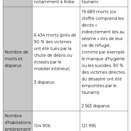
notamment à Kobe
tsunami
19 689 morts (ce
chiffre comprend les
décès «
indirectement liés au
6 434 morts (près de
séisme » lors de leur
90 % des victimes
vie de réfugié,
ont été tués par la
Nombre de
comme par exemple
chute de débris ou
morts et
le manque d’hygiène
écrasés par le
disparus
ou les suicides. 90 %
mobilier intérieur)
des victimes directes
du désastre ont été
3 disparus
emportées par le
tsunami)
2 563 disparus
Nombre
d’habitations
104 906
121 995
entièrement