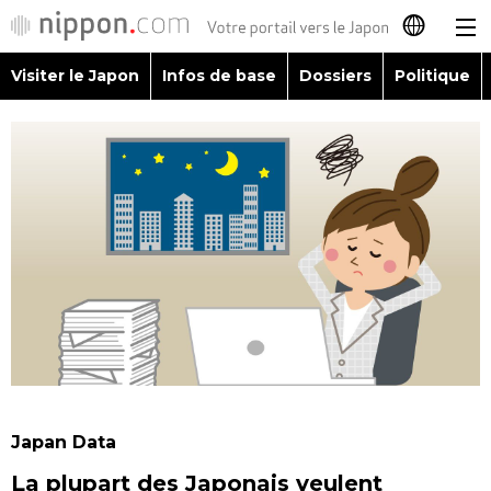
Visiter le Japon
Infos de base
Dossiers
Politique
日本語
English
简体字
Visiter le Japon
繁體字
Infos de base
Español
Dossiers
العربية
Politique
Русский
Japan Data
Économie
La plupart des Japonais veulent