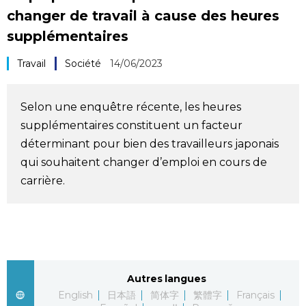
changer de travail à cause des heures
Société
supplémentaires
Culture
Travail
Société
14/06/2023
Gastronomie
Selon une enquêtre récente, les heures
supplémentaires constituent un facteur
Le japonais
déterminant pour bien des travailleurs japonais
qui souhaitent changer d’emploi en cours de
En plus
carrière.
Données
official SNS
Séries
Autres langues
Personnages
English
日本語
简体字
繁體字
Français