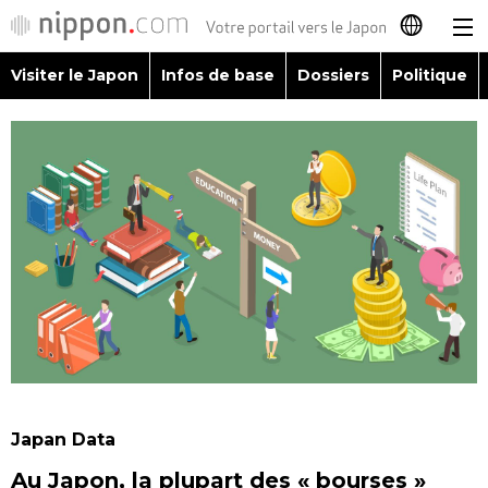
Visiter le Japon
Infos de base
Dossiers
Politique
日本語
English
简体字
Visiter le Japon
繁體字
Infos de base
Español
Dossiers
العربية
Politique
Русский
Japan Data
Économie
Au Japon, la plupart des « bourses »