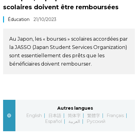
scolaires doivent être remboursées
Société
Éducation
21/10/2023
Culture
Au Japon, les « bourses » scolaires accordées par
Gastronomie
la JASSO (Japan Student Services Organization)
sont essentiellement des prêts que les
Le japonais
bénéficiaires doivent rembourser.
En plus
Données
official SNS
Autres langues
Séries
English
日本語
简体字
繁體字
Français
Español
العربية
Русский
Personnages