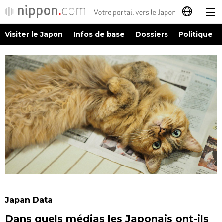
Visiter le Japon
Infos de base
Dossiers
Politique
日本語
English
简体字
Visiter le Japon
繁體字
Infos de base
Español
Dossiers
العربية
Politique
Русский
Japan Data
Économie
Dans quels médias les Japonais ont-ils