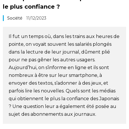
le plus confiance ?
Société
Société
11/12/2023
Culture
Il fut un temps où, dans les trains aux heures de
Gastronomie
pointe, on voyait souvent les salariés plongés
dans la lecture de leur journal, dûment plié
Le japonais
pour ne pas gêner les autres usagers.
Aujourd’hui, on s’informe en ligne et ils sont
En plus
nombreux à être sur leur smartphone, à
envoyer des textos, s’adonner à des jeux, et
Données
parfois lire les nouvelles. Quels sont les médias
official SNS
qui obtiennent le plus la confiance des Japonais
? Une question leur a également été posée au
Séries
sujet des abonnements aux journaux.
Personnages