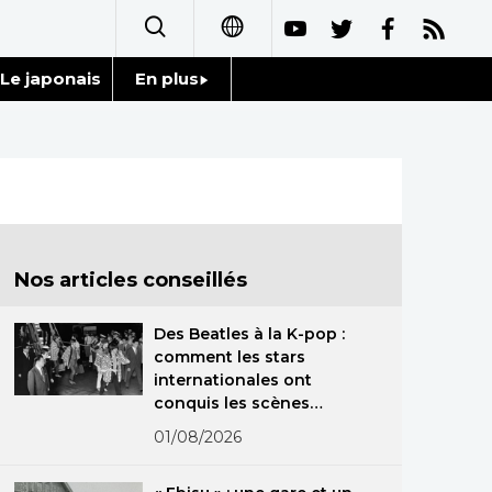
Le japonais
En plus
日本語
Données
English
Séries
简体字
Personnages
繁體字
Nos articles conseillés
Chroniques
Español
Des Beatles à la K-pop :
Images
comment les stars
العربية
internationales ont
conquis les scènes
Vidéos
Русский
japonaises
01/08/2026
Tokyo