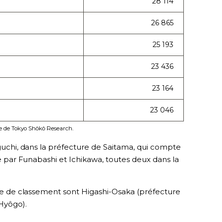
28 114
26 865
25 193
23 436
23 164
23 046
te de Tokyo Shôkô Research.
aguchi, dans la préfecture de Saitama, qui compte
vie par Funabashi et Ichikawa, toutes deux dans la
tête de classement sont Higashi-Osaka (préfecture
Hyôgo).