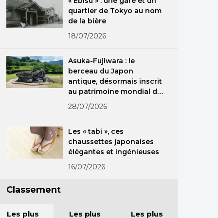
« Ebisu » : une gare et un
quartier de Tokyo au nom
de la bière
18/07/2026
Asuka-Fujiwara : le
berceau du Japon
antique, désormais inscrit
au patrimoine mondial de
l’Unesco
28/07/2026
Les « tabi », ces
chaussettes japonaises
élégantes et ingénieuses
16/07/2026
Classement
Les plus
Les plus
Les plus