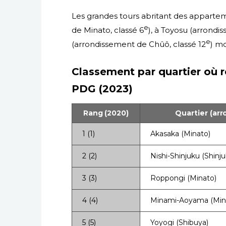
Les grandes tours abritant des appartem
e
de Minato, classé 6
), à Toyosu (arrondi
e
(arrondissement de Chûô, classé 12
) m
Classement par quartier où 
PDG (2023)
Rang (2020)
Quartier (ar
1 (1)
Akasaka (Minato)
2 (2)
Nishi-Shinjuku (Shinju
3 (3)
Roppongi (Minato)
4 (4)
Minami-Aoyama (Min
5 (5)
Yoyogi (Shibuya)