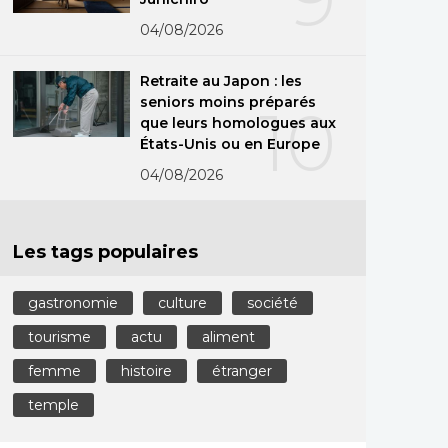
04/08/2026
Retraite au Japon : les
seniors moins préparés
10
que leurs homologues aux
États-Unis ou en Europe
04/08/2026
Les tags populaires
gastronomie
culture
société
tourisme
actu
aliment
femme
histoire
étranger
temple