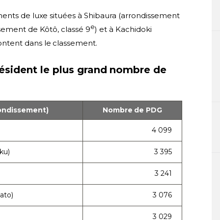
ents de luxe situées à Shibaura (arrondissement
e
ssement de Kôtô, classé 9
) et à Kachidoki
ontent dans le classement.
résident le plus grand nombre de
rondissement)
Nombre de PDG
4 099
ku)
3 395
3 241
ato)
3 076
3 029