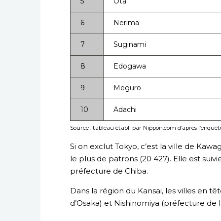
5
Ôta
6
Nerima
7
Suginami
8
Edogawa
9
Meguro
10
Adachi
Source : tableau établi par Nippon.com d’après l’enquê
Si on exclut Tokyo, c’est la ville de Kaw
le plus de patrons (20 427). Elle est sui
préfecture de Chiba.
Dans la région du Kansai, les villes en 
d’Osaka) et Nishinomiya (préfecture de 