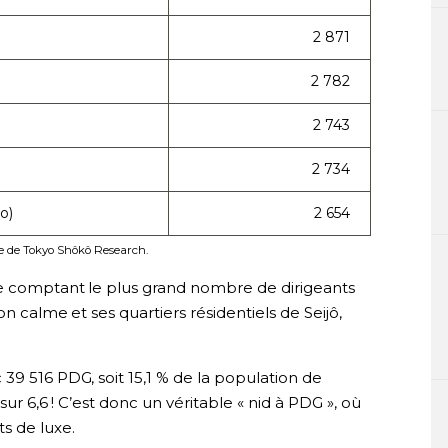
2 871
2 782
2 743
2 734
o)
2 654
te de Tokyo Shôkô Research.
le comptant le plus grand nombre de dirigeants
n calme et ses quartiers résidentiels de Seijô,
39 516 PDG, soit 15,1 % de la population de
sur 6,6 ! C’est donc un véritable « nid à PDG », où
s de luxe.