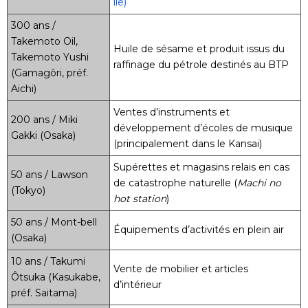
lié)
300 ans /
Takemoto Oil,
Huile de sésame et produit issus du
Takemoto Yushi
raffinage du pétrole destinés au BTP
(Gamagôri, préf.
Aichi)
Ventes d’instruments et
200 ans / Miki
développement d’écoles de musique
Gakki (Osaka)
(principalement dans le Kansai)
Supérettes et magasins relais en cas
50 ans / Lawson
de catastrophe naturelle (
Machi no
(Tokyo)
hot station
)
50 ans / Mont-bell
Équipements d’activités en plein air
(Osaka)
10 ans / Takumi
Vente de mobilier et articles
Ôtsuka (Kasukabe,
d’intérieur
préf. Saitama)