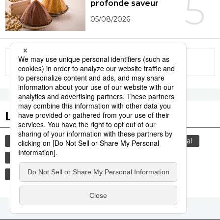
5
profonde saveur
05/08/2026
More in this series
Les tags populaires
environnement
santé
chaleur
hôpital
été
société
gastronomie
culture
actu
tourisme