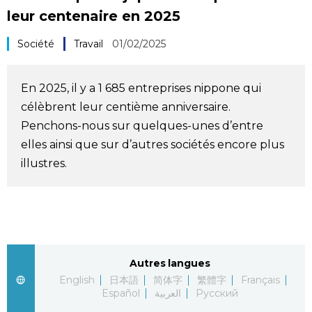
leur centenaire en 2025
Société
Société
Travail
01/02/2025
Culture
En 2025, il y a 1 685 entreprises nippone qui
Gastronomie
célèbrent leur centième anniversaire.
Penchons-nous sur quelques-unes d’entre
Le japonais
elles ainsi que sur d’autres sociétés encore plus
illustres.
En plus
Données
official SNS
Séries
Autres langues
English
日本語
简体字
繁體字
Français
Español
العربية
Русский
Personnages