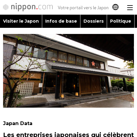
Visiter le Japon
Infos de base
Dossiers
Politique
日本語
English
简体字
Visiter le Japon
繁體字
Infos de base
Español
Dossiers
العربية
Politique
Русский
Japan Data
Économie
Les entreprises japonaises qui célèbrent