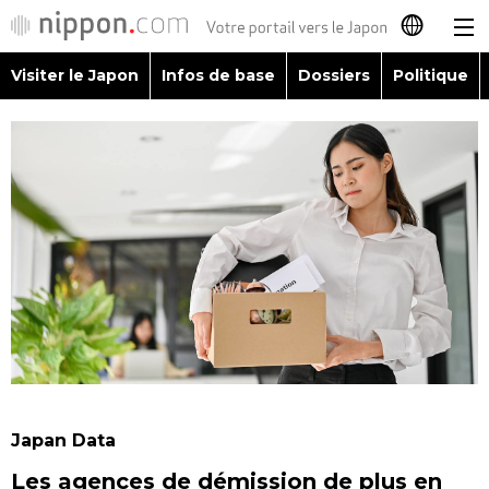
Visiter le Japon
Infos de base
Dossiers
Politique
日本語
English
简体字
Visiter le Japon
繁體字
Infos de base
Español
Dossiers
العربية
Politique
Русский
Japan Data
Économie
Les agences de démission de plus en