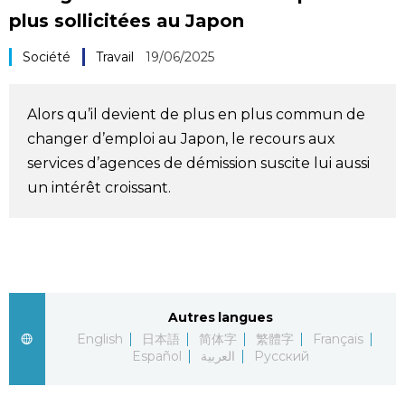
plus sollicitées au Japon
Société
Société
Travail
19/06/2025
Culture
Alors qu’il devient de plus en plus commun de
Gastronomie
changer d’emploi au Japon, le recours aux
services d’agences de démission suscite lui aussi
Le japonais
un intérêt croissant.
En plus
Données
official SNS
Autres langues
Séries
English
日本語
简体字
繁體字
Français
Español
العربية
Русский
Personnages