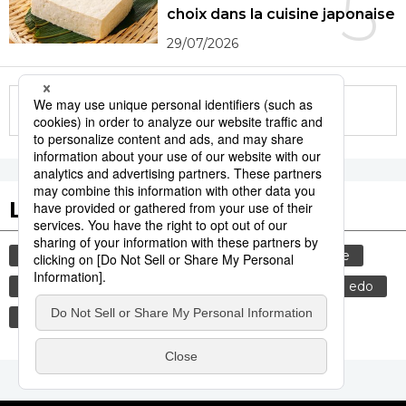
5
choix dans la cuisine japonaise
29/07/2026
More in this series
Les tags populaires
gastronomie
société
culture
histoire
tourisme
actu
femme
aliment
edo
miso