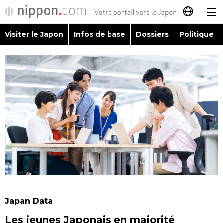
Visiter le Japon
Infos de base
Dossiers
Politique
日本語
English
简体字
Visiter le Japon
繁體字
Infos de base
Español
Dossiers
العربية
Politique
Русский
Japan Data
Économie
Les jeunes Japonais en majorité