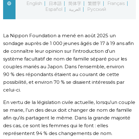
English
日本語
简体字
繁體字
Français
Español
العربية
Русский
Chroniques
Images
La Nippon Foundation a mené en août 2025 un
sondage auprès de 1 000 jeunes âgés de 17 à 19 ans afin
Vidéos
de connaître leur opinion sur l’introduction d’un
système facultatif de nom de famille séparé pour les
Tokyo
couples mariés au Japon. Dans l’ensemble, environ
90 % des répondants étaient au courant de cette
possibilité, et environ 70 % se disaient intéressés par
celui-ci.
En vertu de la législation civile actuelle, lorsqu’un couple
se marie, l’un des deux doit changer de nom de famille
afin qu’ils partagent le même. Dans la grande majorité
des cas, ce sont les femmes qui le font : elles
représentent 94 % des changements de nom.