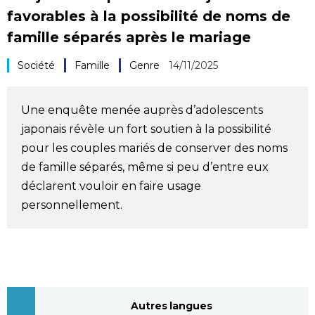
favorables à la possibilité de noms de
Société
famille séparés après le mariage
Culture
Société
Famille
Genre
14/11/2025
Gastronomie
Une enquête menée auprès d’adolescents
japonais révèle un fort soutien à la possibilité
Le japonais
pour les couples mariés de conserver des noms
de famille séparés, même si peu d’entre eux
En plus
déclarent vouloir en faire usage
personnellement.
Données
official SNS
Séries
Personnages
Autres langues