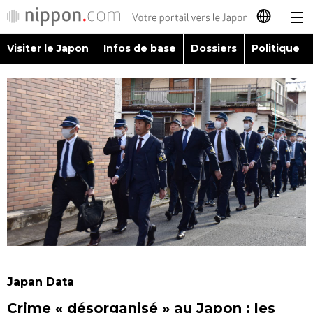
Visiter le Japon
Infos de base
Dossiers
Politique
日本語
English
简体字
Visiter le Japon
繁體字
Infos de base
Español
Dossiers
العربية
Politique
Русский
Japan Data
Économie
Crime « désorganisé » au Japon : les