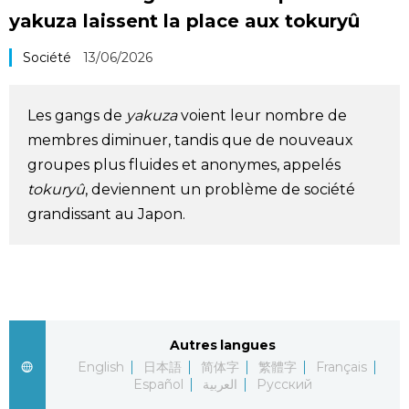
yakuza laissent la place aux tokuryû
Société
Société
13/06/2026
Culture
Les gangs de
yakuza
voient leur nombre de
Gastronomie
membres diminuer, tandis que de nouveaux
groupes plus fluides et anonymes, appelés
Le japonais
tokuryû
, deviennent un problème de société
grandissant au Japon.
En plus
Données
official SNS
Séries
Autres langues
English
日本語
简体字
繁體字
Français
Español
العربية
Русский
Personnages