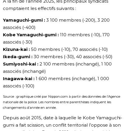
À la fin de l’année 2025, les principaux syndicats
comptaient les effectifs suivants :
Yamaguchi-gumi :
3 100 membres (-200), 3 200
associés (-400)
Kobe Yamaguchi-gumi :
110 membres (-10), 170
associés (-30)
Kizuna-kai :
50 membres (-10), 70 associés (-10)
Ikeda-gumi :
30 membres (-30), 40 associés (-50)
Sumiyoshi-kai :
2 100 membres (inchangé), 1 100
associés (inchangé)
Inagawa-kai :
1 600 membres (inchangé), 1 000
associés (-100)
Source : graphique créé par Nippon.com à partir des données de l’Agence
nationale de la police. Les nombres entre parenthèses indiquent les
changements d’année en année.
Depuis août 2015, date à laquelle le Kobe Yamaguchi-
gumi a fait scission, un conflit territorial l’oppose à son