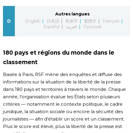
Chroniques
Autres langues
English
日本語
简体字
繁體字
Français
Español
العربية
Русский
Images
Vidéos
180 pays et régions du monde dans le
Tokyo
classement
Basée à Paris, RSF mène des enquêtes et diffuse des
informations sur la situation de la liberté de la presse
dans 180 pays et territoires à travers le monde. Chaque
année, l’organisation évalue les États selon plusieurs
critères — notamment le contexte politique, le cadre
juridique, la situation sociale ou encore la sécurité des
journalistes — afin d’établir un score et un classement.
Plus le score est élevé, plus la liberté de la presse est