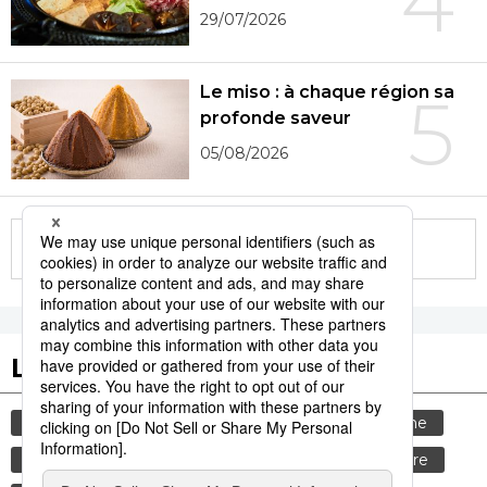
4
29/07/2026
Le miso : à chaque région sa
5
profonde saveur
05/08/2026
More in this series
Les tags populaires
culture
gastronomie
animal
tourisme
bœuf
vie quotidienne
société
histoire