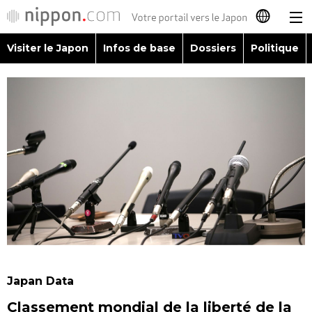
Visiter le Japon
Infos de base
Dossiers
Politique
日本語
English
简体字
Visiter le Japon
繁體字
Infos de base
Español
Dossiers
العربية
Politique
Русский
Japan Data
Économie
Classement mondial de la liberté de la