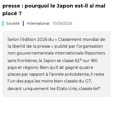
presse : pourquoi le Japon est-il si mal
Société
placé ?
Culture
Société
International
10/06/2026
Gastronomie
Selon l’édition 2026 du « Classement mondial de
la liberté de la presse » publié par l’organisation
Le japonais
non gouvernementale internationale Reporters
e
sans frontières, le Japon se classe 62
sur 180
En plus
pays et régions. Bien qu’il ait gagné quatre
places par rapport à l’année précédente, il reste
Données
official SNS
l’un des pays les moins bien classés du G7,
e
devant uniquement les États-Unis, classés 64
.
Séries
Personnages