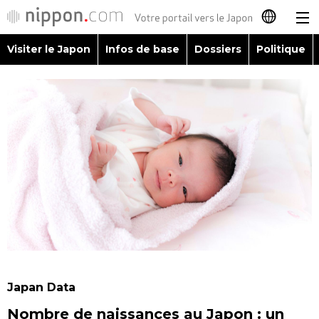
Visiter le Japon
Infos de base
Dossiers
Politique
日本語
English
简体字
Visiter le Japon
繁體字
Infos de base
Español
Dossiers
العربية
Politique
Русский
Japan Data
Économie
Nombre de naissances au Japon : un