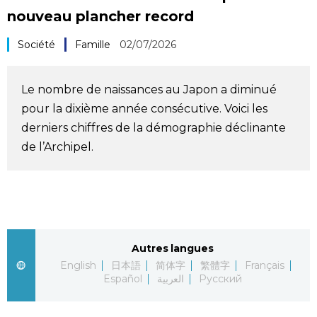
nouveau plancher record
Société
Société
Famille
02/07/2026
Culture
Le nombre de naissances au Japon a diminué
Gastronomie
pour la dixième année consécutive. Voici les
derniers chiffres de la démographie déclinante
Le japonais
de l’Archipel.
En plus
Données
official SNS
Autres langues
Séries
English
日本語
简体字
繁體字
Français
Español
العربية
Русский
Personnages