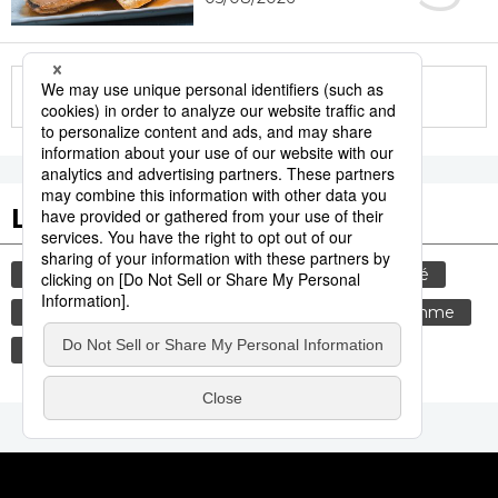
More in this series
Les tags populaires
histoire
gastronomie
culture
société
tourisme
environnement
santé
femme
edo
sexe