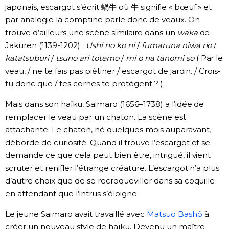
japonais, escargot s’écrit 蝸牛 où 牛 signifie « bœuf » et
par analogie la comptine parle donc de veaux. On
trouve d’ailleurs une scène similaire dans un
waka
de
Jakuren (1139-1202) :
Ushi no ko ni
/
fumaruna niwa no
/
katatsuburi
/
tsuno ari totemo
/
mi o na tanomi so
( Par le
veau, / ne te fais pas piétiner / escargot de jardin. / Crois-
tu donc que / tes cornes te protègent ? ).
Mais dans son haïku, Saimaro (1656–1738) a l’idée de
remplacer le veau par un chaton. La scène est
attachante. Le chaton, né quelques mois auparavant,
déborde de curiosité. Quand il trouve l’escargot et se
demande ce que cela peut bien être, intrigué, il vient
scruter et renifler l’étrange créature. L’escargot n’a plus
d’autre choix que de se recroqueviller dans sa coquille
en attendant que l’intrus s’éloigne.
Le jeune Saimaro avait travaillé avec
Matsuo Bashô
à
créer un nouveau style de haïku. Devenu un maître