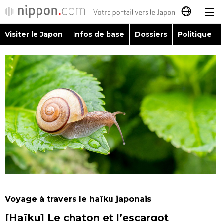
Visiter le Japon
Infos de base
Dossiers
Politique
日本語
English
简体字
Visiter le Japon
繁體字
Infos de base
Español
Dossiers
العربية
Politique
Русский
Voyage à travers le haïku japonais
Économie
[Haïku] Le chaton et l’escargot