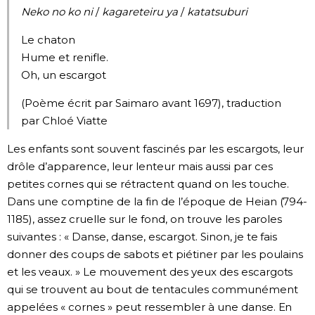
Neko no ko ni
/
kagareteiru ya
/
katatsuburi
Chroniques
Le chaton
Hume et renifle.
Images
Oh, un escargot
(Poème écrit par Saimaro avant 1697), traduction
Vidéos
par Chloé Viatte
Tokyo
Les enfants sont souvent fascinés par les escargots, leur
drôle d’apparence, leur lenteur mais aussi par ces
petites cornes qui se rétractent quand on les touche.
Dans une comptine de la fin de l’époque de Heian (794-
1185), assez cruelle sur le fond, on trouve les paroles
suivantes : « Danse, danse, escargot. Sinon, je te fais
donner des coups de sabots et piétiner par les poulains
et les veaux. » Le mouvement des yeux des escargots
qui se trouvent au bout de tentacules communément
appelées « cornes » peut ressembler à une danse. En