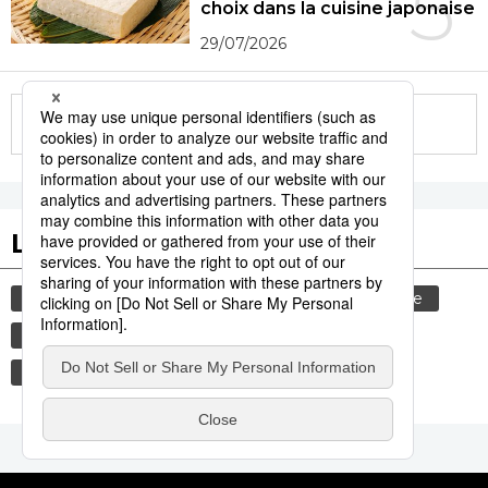
5
choix dans la cuisine japonaise
29/07/2026
More in this series
Les tags populaires
gastronomie
culture
histoire
femme
edo
sexe
shogun
société
bouddhisme
animal