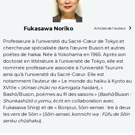
Fukasawa Noriko
Articles de l'auteur
Professeure à l’université du Sacré-Cœur de Tokyo et
chercheuse spécialisée dans l’œuvre Buson et autres
poètes de haikai. Née à Yokohama en 1965. Après son
doctorat en littérature à l’université de Tokyo, elle est
nommée professeure associée à l’université Tsurumi
ainsi qu’à l’université du Sacré-Cœur. Elle est
notamment l’auteur de « Le monde du haïku à Kyoto au
XVIIIe » (
Kinsei chûki no Kamigata haidan
), «
Bashô/Buson, poèmes au fil des saisons » (
Bashô/Buson :
Shunkashûtô o yomu
, écrit en collaboration avec
Fukasawa Shinji) et de « Bonjour, Sôin-sensei : lire à deux
les vers de Sôin » (
Sôin-sensei, konnichi wa : Fûfu de Sôin
senku chûshaku
).