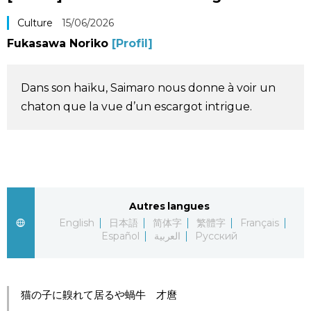
Société
Culture
15/06/2026
Fukasawa Noriko
[Profil]
Culture
Dans son haïku, Saimaro nous donne à voir un
Gastronomie
chaton que la vue d’un escargot intrigue.
Le japonais
En plus
Autres langues
Données
official SNS
English
日本語
简体字
繁體字
Français
Español
العربية
Русский
Séries
猫の子に齅れて居るや蝸牛 才麿
Personnages