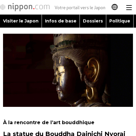
Visiter le Japon
Infos de base
Dossiers
Politique
日本語
English
简体字
Visiter le Japon
繁體字
Infos de base
Español
Dossiers
العربية
Politique
Русский
À la rencontre de l’art bouddhique
Économie
La statue du Bouddha Dainichi Nyorai