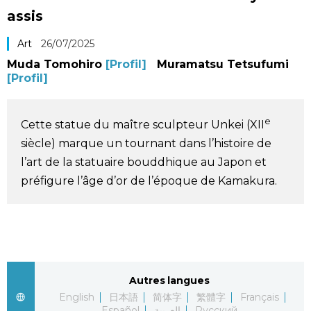
assis
Société
Art
26/07/2025
Culture
Muda Tomohiro
[Profil]
Muramatsu Tetsufumi
[Profil]
Gastronomie
e
Cette statue du maître sculpteur Unkei (XII
Le japonais
siècle) marque un tournant dans l’histoire de
l’art de la statuaire bouddhique au Japon et
En plus
préfigure l’âge d’or de l’époque de Kamakura.
Données
official SNS
Séries
Autres langues
Personnages
English
日本語
简体字
繁體字
Français
Español
العربية
Русский