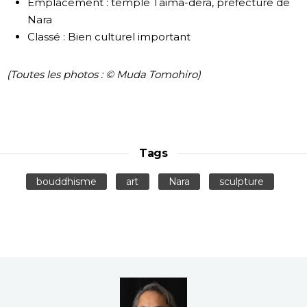
Emplacement : temple Taima-dera, préfecture de
Nara
Classé : Bien culturel important
(Toutes les photos : © Muda Tomohiro)
Tags
bouddhisme
art
Nara
sculpture