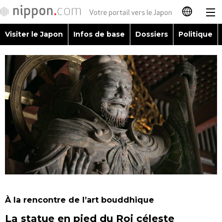
Visiter le Japon
Infos de base
Dossiers
Politique
日本語
English
简体字
Visiter le Japon
繁體字
Infos de base
Español
Dossiers
العربية
Politique
Русский
À la rencontre de l’art bouddhique
Économie
La statue en pied du Roi céleste