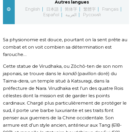
Autres langues
English
日本語
简体字
繁體字
Français
Chroniques
Español
العربية
Русский
Images
Sa physionomie est douce, pourtant on la sent prête au
Vidéos
combat et on voit combien sa détermination est
farouche…
Tokyo
Cette statue de Virudhaka, ou Zôchô-ten de son nom
japonais, se trouve dans le
kondô
(pavillon doré) du
Taima-dera, un temple situé à Katsuragi, dans la
préfecture de Nara. Virudhaka est l’un des quatre Rois
célestes dont la mission est de garder les points
cardinaux. Chargé plus particulièrement de protéger le
sud, il porte une barbe luxuriante et ses traits font
penser aux guerriers de la Chine occidentale. Son
armure est d’un style ancien, antérieur aux Tang (618-