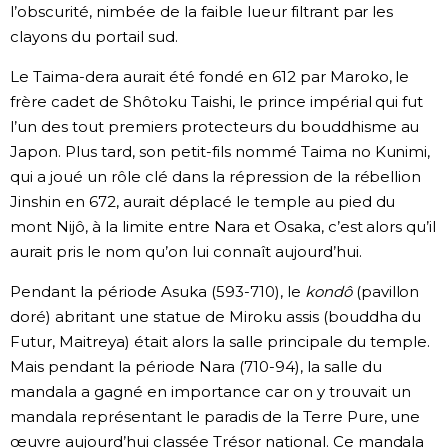
l’obscurité, nimbée de la faible lueur filtrant par les
clayons du portail sud.
Le Taima-dera aurait été fondé en 612 par Maroko, le
frère cadet de Shôtoku Taishi, le prince impérial qui fut
l’un des tout premiers protecteurs du bouddhisme au
Japon. Plus tard, son petit-fils nommé Taima no Kunimi,
qui a joué un rôle clé dans la répression de la rébellion
Jinshin en 672, aurait déplacé le temple au pied du
mont Nijô, à la limite entre Nara et Osaka, c’est alors qu’il
aurait pris le nom qu’on lui connaît aujourd’hui.
Pendant la période Asuka (593-710), le
kondô
(pavillon
doré) abritant une statue de Miroku assis (bouddha du
Futur, Maitreya) était alors la salle principale du temple.
Mais pendant la période Nara (710-94), la salle du
mandala a gagné en importance car on y trouvait un
mandala représentant le paradis de la Terre Pure, une
œuvre aujourd’hui classée Trésor national. Ce mandala