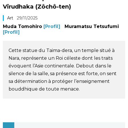
Virudhaka (Zôchô-ten)
Société
Art
29/11/2025
Culture
Muda Tomohiro
[Profil]
Muramatsu Tetsufumi
[Profil]
Gastronomie
Cette statue du Taima-dera, un temple situé à
Le japonais
Nara, représente un Roi céleste dont les traits
évoquent l’Asie continentale. Debout dans le
En plus
silence de la salle, sa présence est forte, on sent
sa détermination à protéger l’enseignement
bouddhique de toute menace.
Données
official SNS
Séries
Personnages