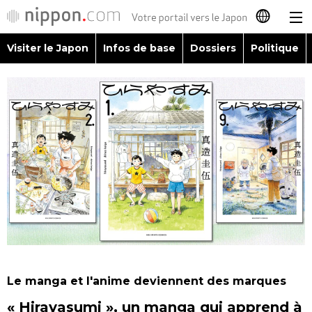
Visiter le Japon
Infos de base
Dossiers
Politique
日本語
English
简体字
Visiter le Japon
繁體字
Infos de base
Español
Dossiers
العربية
Politique
Русский
Le manga et l'anime deviennent des marques
Économie
« Hirayasumi », un manga qui apprend à