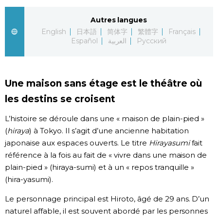
Chroniques
Autres langues
English
日本語
简体字
繁體字
Français
Español
العربية
Русский
Images
Vidéos
Une maison sans étage est le théâtre où
les destins se croisent
Tokyo
L’histoire se déroule dans une « maison de plain-pied »
(
hiraya
) à Tokyo. Il s’agit d’une ancienne habitation
japonaise aux espaces ouverts. Le titre
Hirayasumi
fait
référence à la fois au fait de « vivre dans une maison de
plain-pied » (hiraya-sumi) et à un « repos tranquille »
(hira-yasumi).
Le personnage principal est Hiroto, âgé de 29 ans. D’un
naturel affable, il est souvent abordé par les personnes