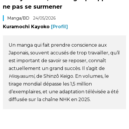
ne pas se surmener
Société
Manga/BD
24/05/2026
Culture
Kuramochi Kayoko
[Profil]
Gastronomie
Un manga qui fait prendre conscience aux
Japonais, souvent accusés de trop travailler, qu’il
Le japonais
est important de savoir se reposer, connaît
actuellement un grand succès. Il s’agit de
En plus
Hirayasumi
, de Shinzô Keigo. En volumes, le
tirage mondial dépasse les 1,5 million
Données
official SNS
d’exemplaires, et une adaptation télévisée a été
diffusée sur la chaîne NHK en 2025.
Séries
Personnages