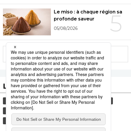
Le miso : à chaque région sa
5
profonde saveur
05/08/2026
More in this series
Les tags populaires
histoire
gastronomie
femme
sexe
culture
edo
shogun
tourisme
société
vie quotidienne