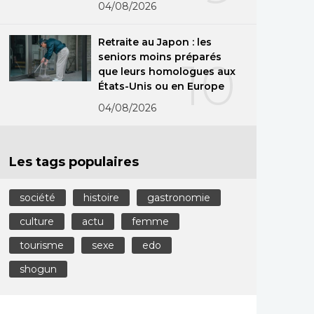
04/08/2026
Retraite au Japon : les
seniors moins préparés
10
que leurs homologues aux
États-Unis ou en Europe
04/08/2026
Les tags populaires
société
histoire
gastronomie
culture
actu
femme
tourisme
sexe
edo
shogun