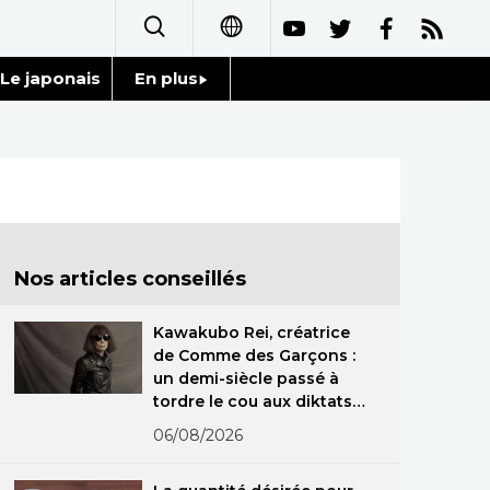
Le japonais
En plus
日本語
Données
English
Séries
简体字
Personnages
繁體字
Nos articles conseillés
Chroniques
Español
Kawakubo Rei, créatrice
Images
de Comme des Garçons :
العربية
un demi-siècle passé à
tordre le cou aux diktats
Vidéos
Русский
de la mode
06/08/2026
Tokyo