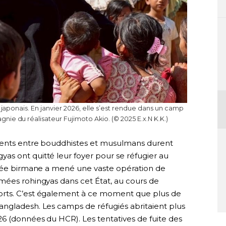
n japonais. En janvier 2026, elle s’est rendue dans un camp
ie du réalisateur Fujimoto Akio. (© 2025 E.x.N K.K.)
ements entre bouddhistes et musulmans durent
s ont quitté leur foyer pour se réfugier au
rmée birmane a mené une vaste opération de
mées rohingyas dans cet État, au cours de
orts. C’est également à ce moment que plus de
ngladesh. Les camps de réfugiés abritaient plus
26 (données du HCR). Les tentatives de fuite des