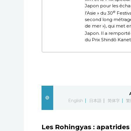
Japon pour les échan
e
l’Asie » du 30
Festiva
second long métrag
de mer »), qui met e
Japon. Il a remporté 
du Prix Shindô Kanet
English
日本語
简体字
繁
Les Rohingyas : apatrides