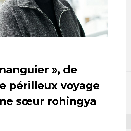
manguier », de
le périlleux voyage
’une sœur rohingya