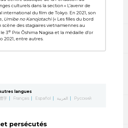
ges culturels dans la section « L’avenir de
l international du film de Tokyo. En 2021, son
e,
Umibe no Kanojotachi
(« Les filles du bord
n scène des stagiaires vietnamiennes au
e
le 3
Prix Ôshima Nagisa et la médaille d’or
o 2021, entre autres.
Autres langues
體字
Français
Español
العربية
Русский
 et persécutés