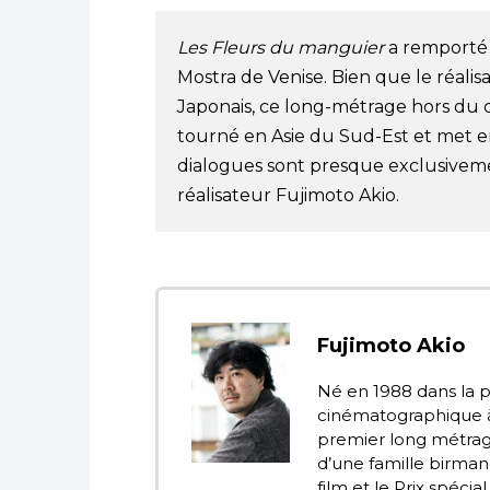
Les Fleurs du manguier
a remporté t
Mostra de Venise. Bien que le réalis
Japonais, ce long-métrage hors du 
tourné en Asie du Sud-Est et met e
dialogues sont presque exclusiveme
réalisateur Fujimoto Akio.
Fujimoto Akio
Né en 1988 dans la pr
cinématographique à 
premier long métrage,
d’une famille birman
film et le Prix spéci