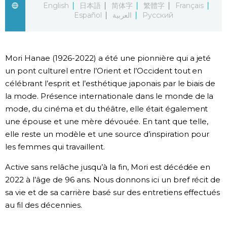
English
日本語
简体字
繁體字
Français
Español
العربية
Русский
Chroniques
Images
Mori Hanae (1926-2022) a été une pionnière qui a jeté
un pont culturel entre l’Orient et l’Occident tout en
Vidéos
célébrant l’esprit et l’esthétique japonais par le biais de
la mode. Présence internationale dans le monde de la
Tokyo
mode, du cinéma et du théâtre, elle était également
une épouse et une mère dévouée. En tant que telle,
elle reste un modèle et une source d’inspiration pour
les femmes qui travaillent.
Active sans relâche jusqu’à la fin, Mori est décédée en
2022 à l’âge de 96 ans. Nous donnons ici un bref récit de
sa vie et de sa carrière basé sur des entretiens effectués
au fil des décennies.