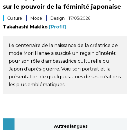
sur le pouvoir de la féminité japonaise
Société
Culture
Mode
Design
17/05/2026
Culture
Takahashi Makiko
[Profil]
Gastronomie
Le centenaire de la naissance de la créatrice de
mode Mori Hanae a suscité un regain d’intérêt
Le japonais
pour son rôle d’ambassadrice culturelle du
Japon d’après-guerre. Voici son portrait et la
En plus
présentation de quelques-unes de ses créations
les plus emblématiques.
Données
official SNS
Séries
Personnages
Autres langues