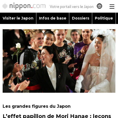
Visiter le Japon
Infos de base
Dossiers
Politique
日本語
English
简体字
Visiter le Japon
繁體字
Infos de base
Español
Dossiers
العربية
Politique
Русский
Les grandes figures du Japon
Économie
L’effet papillon de Mori Hanae : leçons