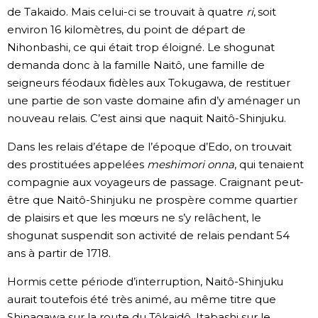
de Takaido. Mais celui-ci se trouvait à quatre
ri
, soit
environ 16 kilomètres, du point de départ de
Nihonbashi, ce qui était trop éloigné. Le shogunat
demanda donc à la famille Naitô, une famille de
seigneurs féodaux fidèles aux Tokugawa, de restituer
une partie de son vaste domaine afin d’y aménager un
nouveau relais. C’est ainsi que naquit Naitô-Shinjuku.
Dans les relais d’étape de l’époque d’Edo, on trouvait
des prostituées appelées
meshimori onna
, qui tenaient
compagnie aux voyageurs de passage. Craignant peut-
être que Naitô-Shinjuku ne prospère comme quartier
de plaisirs et que les mœurs ne s’y relâchent, le
shogunat suspendit son activité de relais pendant 54
ans à partir de 1718.
Hormis cette période d’interruption, Naitô-Shinjuku
aurait toutefois été très animé, au même titre que
Shinagawa sur la route du Tôkaidô, Itabashi sur le