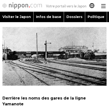
Visiter le Japon
Infos de base
Dossiers
Politique
日本語
English
简体字
Visiter le Japon
繁體字
Infos de base
Español
Dossiers
العربية
Politique
Русский
Derrière les noms des gares de la ligne
Économie
Yamanote