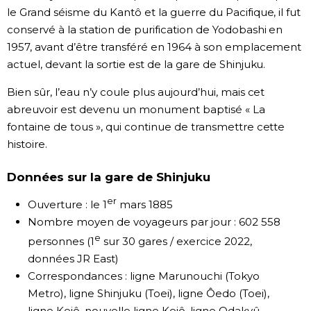
le Grand séisme du Kantô et la guerre du Pacifique, il fut
conservé à la station de purification de Yodobashi en
1957, avant d’être transféré en 1964 à son emplacement
actuel, devant la sortie est de la gare de Shinjuku.
Bien sûr, l’eau n’y coule plus aujourd’hui, mais cet
abreuvoir est devenu un monument baptisé « La
fontaine de tous », qui continue de transmettre cette
histoire.
Données sur la gare de Shinjuku
er
Ouverture : le 1
mars 1885
Nombre moyen de voyageurs par jour : 602 558
e
personnes (1
sur 30 gares / exercice 2022,
données JR East)
Correspondances : ligne Marunouchi (Tokyo
Metro), ligne Shinjuku (Toei), ligne Ôedo (Toei),
ligne Keiô, nouvelle ligne Keiô, ligne Odakyû