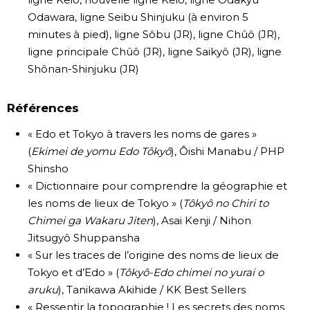
Odawara, ligne Seibu Shinjuku (à environ 5
minutes à pied), ligne Sôbu (JR), ligne Chûô (JR),
ligne principale Chûô (JR), ligne Saikyô (JR), ligne
Shônan-Shinjuku (JR)
Références
« Edo et Tokyo à travers les noms de gares »
(
Ekimei de yomu Edo Tôkyô
), Ôishi Manabu / PHP
Shinsho
« Dictionnaire pour comprendre la géographie et
les noms de lieux de Tokyo » (
Tôkyô no Chiri to
Chimei ga Wakaru Jiten
), Asai Kenji / Nihon
Jitsugyô Shuppansha
« Sur les traces de l’origine des noms de lieux de
Tokyo et d’Edo » (
Tôkyô-Edo chimei no yurai o
aruku
), Tanikawa Akihide / KK Best Sellers
« Ressentir la topographie ! Les secrets des noms