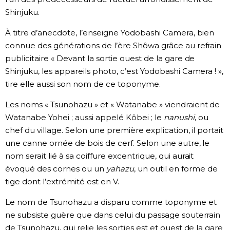
Shinjuku.
À titre d’anecdote, l’enseigne Yodobashi Camera, bien
connue des générations de l’ère Shôwa grâce au refrain
publicitaire « Devant la sortie ouest de la gare de
Shinjuku, les appareils photo, c’est Yodobashi Camera ! »,
tire elle aussi son nom de ce toponyme.
Les noms « Tsunohazu » et « Watanabe » viendraient de
Watanabe Yohei ; aussi appelé Kôbei ; le
nanushi
, ou
chef du village. Selon une première explication, il portait
une canne ornée de bois de cerf. Selon une autre, le
nom serait lié à sa coiffure excentrique, qui aurait
évoqué des cornes ou un
yahazu
, un outil en forme de
tige dont l’extrémité est en V.
Le nom de Tsunohazu a disparu comme toponyme et
ne subsiste guère que dans celui du passage souterrain
de Tsunohazu, qui relie les sorties est et ouest de la gare