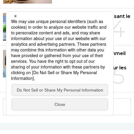
Répertoire de mets utilisant le
4
miso
05/08/2026
Perfume entre en « sommeil
cryogénique » : un
5
documentaire revient sur les
25 années du groupe
16/07/2026
More in this series