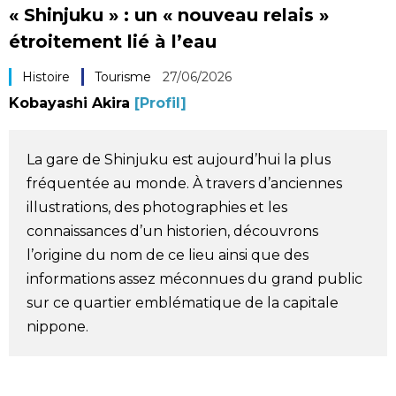
« Shinjuku » : un « nouveau relais »
Société
étroitement lié à l’eau
Culture
Histoire
Tourisme
27/06/2026
Kobayashi Akira
[Profil]
Gastronomie
La gare de Shinjuku est aujourd’hui la plus
Le japonais
fréquentée au monde. À travers d’anciennes
illustrations, des photographies et les
En plus
connaissances d’un historien, découvrons
l’origine du nom de ce lieu ainsi que des
Données
informations assez méconnues du grand public
official SNS
sur ce quartier emblématique de la capitale
nippone.
Séries
Personnages