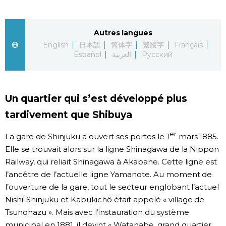
Chroniques
Autres langues
English
日本語
简体字
繁體字
Français
Images
Español
العربية
Русский
Vidéos
Un quartier qui s’est développé plus
Tokyo
tardivement que Shibuya
er
La gare de Shinjuku a ouvert ses portes le 1
mars 1885.
Elle se trouvait alors sur la ligne Shinagawa de la Nippon
Railway, qui reliait Shinagawa à Akabane. Cette ligne est
l’ancêtre de l’actuelle ligne Yamanote. Au moment de
l’ouverture de la gare, tout le secteur englobant l’actuel
Nishi-Shinjuku et Kabukichô était appelé « village de
Tsunohazu ». Mais avec l’instauration du système
municipal en 1881, il devint « Watanabe, grand quartier