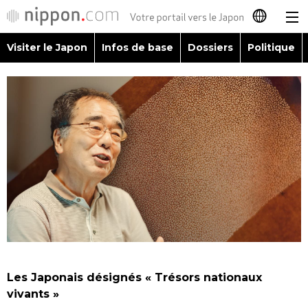
Visiter le Japon
Infos de base
Dossiers
Politique
日本語
English
简体字
Visiter le Japon
繁體字
Infos de base
Español
Dossiers
العربية
Politique
Русский
Les Japonais désignés « Trésors nationaux
Économie
vivants »