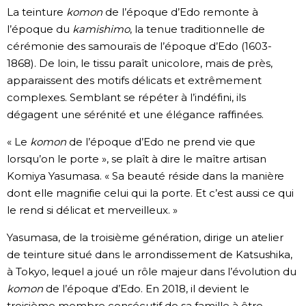
La teinture
komon
de l’époque d’Edo remonte à
l’époque du
kamishimo
, la tenue traditionnelle de
cérémonie des samouraïs de l’époque d’Edo (1603-
1868). De loin, le tissu paraît unicolore, mais de près,
apparaissent des motifs délicats et extrêmement
complexes. Semblant se répéter à l’indéfini, ils
dégagent une sérénité et une élégance raffinées.
« Le
komon
de l’époque d’Edo ne prend vie que
lorsqu’on le porte », se plaît à dire le maître artisan
Komiya Yasumasa. « Sa beauté réside dans la manière
dont elle magnifie celui qui la porte. Et c’est aussi ce qui
le rend si délicat et merveilleux. »
Yasumasa, de la troisième génération, dirige un atelier
de teinture situé dans le arrondissement de Katsushika,
à Tokyo, lequel a joué un rôle majeur dans l’évolution du
komon
de l’époque d’Edo. En 2018, il devient le
troisième membre consécutif de sa famille à être