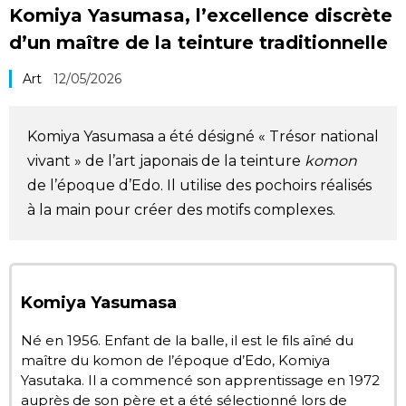
Komiya Yasumasa, l’excellence discrète
Société
d’un maître de la teinture traditionnelle
Culture
Art
12/05/2026
Gastronomie
Komiya Yasumasa a été désigné « Trésor national
vivant » de l’art japonais de la teinture
komon
Le japonais
de l’époque d’Edo. Il utilise des pochoirs réalisés
à la main pour créer des motifs complexes.
En plus
Données
official SNS
Komiya Yasumasa
Séries
Né en 1956. Enfant de la balle, il est le fils aîné du
maître du komon de l’époque d’Edo, Komiya
Yasutaka. Il a commencé son apprentissage en 1972
Personnages
auprès de son père et a été sélectionné lors de