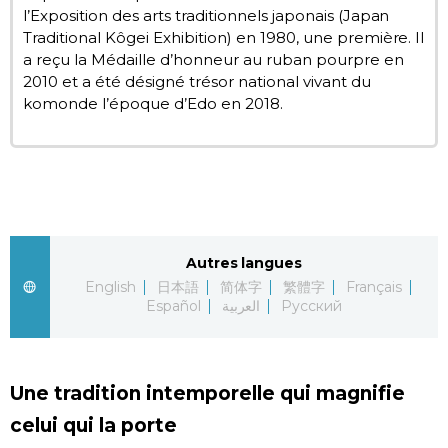
l’Exposition des arts traditionnels japonais (Japan
Chroniques
Traditional Kôgei Exhibition) en 1980, une première. Il
a reçu la Médaille d’honneur au ruban pourpre en
2010 et a été désigné trésor national vivant du
Images
komonde l’époque d’Edo en 2018.
Vidéos
Tokyo
Autres langues
English
日本語
简体字
繁體字
Français
Español
العربية
Русский
Une tradition intemporelle qui magnifie
celui qui la porte