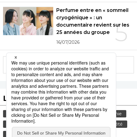
Perfume entre en « sommeil
cryogénique » : un
5
documentaire revient sur les
25 années du groupe
16/07/2026
More in this series
Les tags populaires
histoire
culture
tourisme
gastronomie
femme
edo
sexe
shogun
société
tradition