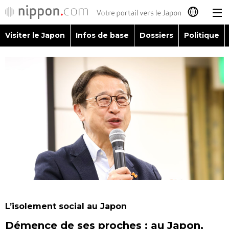
Visiter le Japon
Infos de base
Dossiers
Politique
日本語
English
简体字
Visiter le Japon
繁體字
Infos de base
Español
Dossiers
العربية
Politique
Русский
L’isolement social au Japon
Économie
Démence de ses proches : au Japon,