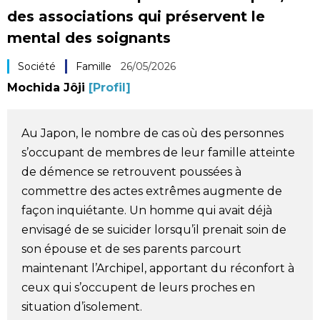
des associations qui préservent le
Société
mental des soignants
Culture
Société
Famille
26/05/2026
Mochida Jôji
[Profil]
Gastronomie
Au Japon, le nombre de cas où des personnes
Le japonais
s’occupant de membres de leur famille atteinte
de démence se retrouvent poussées à
En plus
commettre des actes extrêmes augmente de
façon inquiétante. Un homme qui avait déjà
Données
official SNS
envisagé de se suicider lorsqu’il prenait soin de
son épouse et de ses parents parcourt
Séries
maintenant l’Archipel, apportant du réconfort à
ceux qui s’occupent de leurs proches en
Personnages
situation d’isolement.