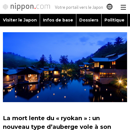
Visiter le Japon
Infos de base
Dossiers
Politique
日本語
English
简体字
Visiter le Japon
繁體字
Infos de base
Español
Dossiers
العربية
Politique
Русский
La mort lente du « ryokan » : un
Économie
nouveau type d’auberge vole à son