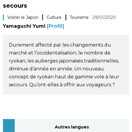
secours
Société
Visiter le Japon
Culture
Tourisme
29/01/2020
Culture
Yamaguchi Yumi
[Profil]
Gastronomie
Durement affecté par les changements du
marché et l’occidentalisation, le nombre de
Le japonais
ryokan, les auberges japonaises traditionnelles,
diminue d’année en année. Un nouveau
En plus
concept de ryokan haut de gamme vole à leur
secours. Qu’ont-elles à offrir aux voyageurs ?
Données
official SNS
Séries
Personnages
Autres langues