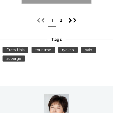
1
2
Tags
États-Unis
tourisme
ryokan
bain
auberge