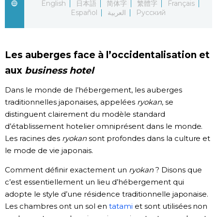
English
日本語
简体字
繁體字
Français
Español
العربية
Русский
Chroniques
Images
Les auberges face à l’occidentalisation et
aux
business hotel
Vidéos
Dans le monde de l’hébergement, les auberges
Tokyo
traditionnelles japonaises, appelées
ryokan
, se
distinguent clairement du modèle standard
d’établissement hotelier omniprésent dans le monde.
Les racines des
ryokan
sont profondes dans la culture et
le mode de vie japonais.
Comment définir exactement un
ryokan
? Disons que
c’est essentiellement un lieu d’hébergement qui
adopte le style d’une résidence traditionnelle japonaise.
Les chambres ont un sol en
tatami
et sont utilisées non