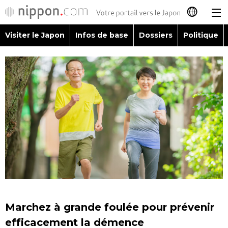
Visiter le Japon
Infos de base
Dossiers
Politique
日本語
English
简体字
Visiter le Japon
繁體字
Infos de base
Español
Dossiers
العربية
Politique
Русский
Marchez à grande foulée pour prévenir
Économie
efficacement la démence