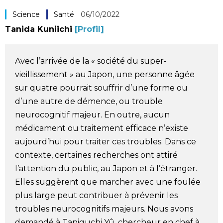
Société
Science
Santé
06/10/2022
Tanida Kuniichi
[Profil]
Culture
Avec l’arrivée de la « société du super-
Gastronomie
vieillissement » au Japon, une personne âgée
sur quatre pourrait souffrir d’une forme ou
Le japonais
d’une autre de démence, ou trouble
neurocognitif majeur. En outre, aucun
En plus
médicament ou traitement efficace n’existe
aujourd’hui pour traiter ces troubles. Dans ce
contexte, certaines recherches ont attiré
Données
official SNS
l’attention du public, au Japon et à l’étranger.
Elles suggèrent que marcher avec une foulée
Séries
plus large peut contribuer à prévenir les
troubles neurocognitifs majeurs. Nous avons
Personnages
demandé à Taniguchi Yû, chercheur en chef à