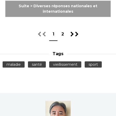
Suite > Diverses réponses nationales et
internationales
1
2
Tags
maladie
santé
vieillissement
sport