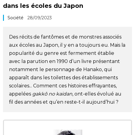
dans les écoles du Japon
Société
Société
28/09/2023
Culture
Des récits de fantômes et de monstres associés
Gastronomie
aux écoles au Japon, il y en a toujours eu. Mais la
popularité du genre est fermement établie
Le japonais
avec la parution en 1990 d’un livre présentant
notamment le personnage de Hanako, qui
En plus
apparaît dans les toilettes des établissements
scolaires... Comment ces histoires effrayantes,
appelées
gakkô no kaidan
, ont-elles évolué au
Données
official SNS
fil des années et qu’en reste-t-il aujourd’hui ?
Séries
Personnages