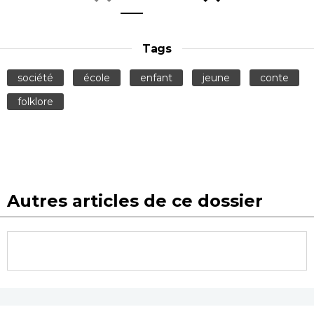
Tags
société
école
enfant
jeune
conte
folklore
Autres articles de ce dossier