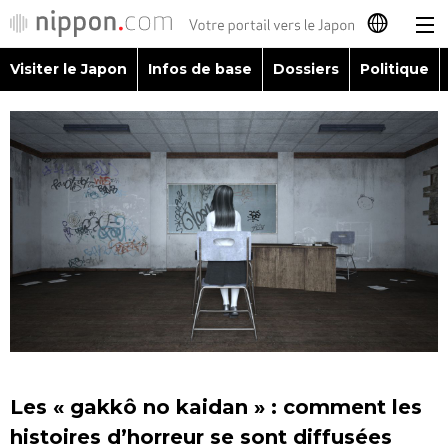
Visiter le Japon
Infos de base
Dossiers
Politique
日本語
English
简体字
Visiter le Japon
繁體字
Infos de base
Español
Dossiers
العربية
Politique
Русский
Les « gakkô no kaidan » : comment les
Économie
histoires d’horreur se sont diffusées