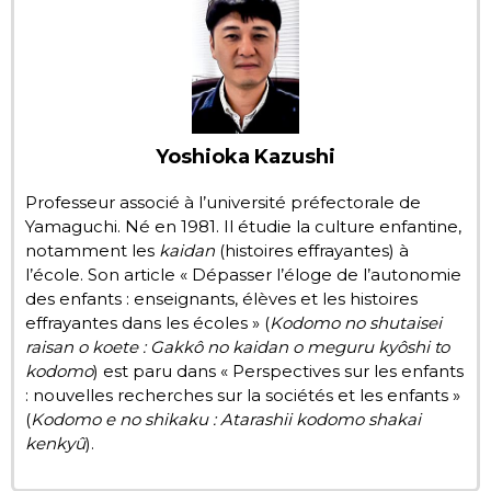
Chroniques
Images
Yoshioka Kazushi
Vidéos
Professeur associé à l’université préfectorale de
Yamaguchi. Né en 1981. Il étudie la culture enfantine,
Tokyo
notamment les
kaidan
(histoires effrayantes) à
l’école. Son article « Dépasser l’éloge de l’autonomie
des enfants : enseignants, élèves et les histoires
effrayantes dans les écoles » (
Kodomo no shutaisei
raisan o koete : Gakkô no kaidan o meguru kyôshi to
kodomo
) est paru dans « Perspectives sur les enfants
: nouvelles recherches sur la sociétés et les enfants »
(
Kodomo e no shikaku : Atarashii kodomo shakai
kenkyû
).