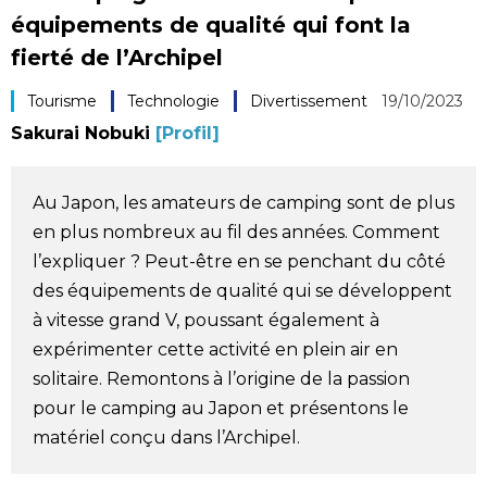
équipements de qualité qui font la
Société
fierté de l’Archipel
Culture
Tourisme
Technologie
Divertissement
19/10/2023
Sakurai Nobuki
[Profil]
Gastronomie
Au Japon, les amateurs de camping sont de plus
Le japonais
en plus nombreux au fil des années. Comment
l’expliquer ? Peut-être en se penchant du côté
En plus
des équipements de qualité qui se développent
à vitesse grand V, poussant également à
Données
official SNS
expérimenter cette activité en plein air en
solitaire. Remontons à l’origine de la passion
Séries
pour le camping au Japon et présentons le
matériel conçu dans l’Archipel.
Personnages