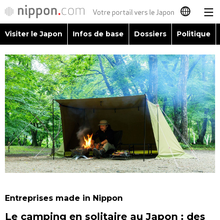
Visiter le Japon
Infos de base
Dossiers
Politique
日本語
English
简体字
Visiter le Japon
繁體字
Infos de base
Español
Dossiers
العربية
Politique
Русский
Entreprises made in Nippon
Économie
Le camping en solitaire au Japon : des