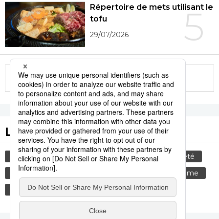
Répertoire de mets utilisant le
5
tofu
29/07/2026
More in this series
Les tags populaires
culture
gastronomie
tourisme
société
animal
histoire
sexe
bœuf
femme
temple