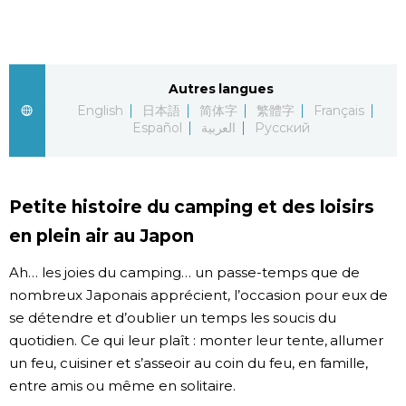
Chroniques
Images
Autres langues
English
日本語
简体字
繁體字
Français
Español
العربية
Русский
Vidéos
Tokyo
Petite histoire du camping et des loisirs
en plein air au Japon
Ah… les joies du camping… un passe-temps que de
nombreux Japonais apprécient, l’occasion pour eux de
se détendre et d’oublier un temps les soucis du
quotidien. Ce qui leur plaît : monter leur tente, allumer
un feu, cuisiner et s’asseoir au coin du feu, en famille,
entre amis ou même en solitaire.