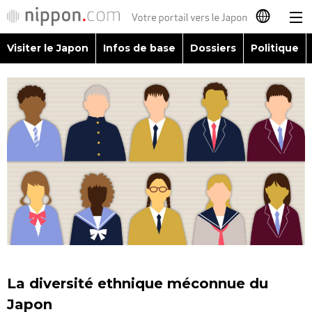
Visiter le Japon
Infos de base
Dossiers
Politique
日本語
English
简体字
Visiter le Japon
繁體字
Infos de base
Español
Dossiers
العربية
Politique
Русский
La diversité ethnique méconnue du
Économie
Japon