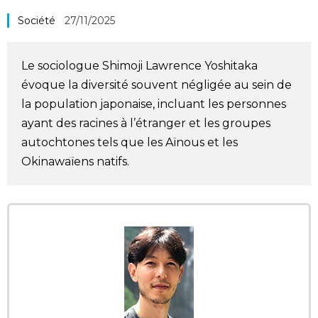
Société
Société
27/11/2025
Culture
Le sociologue Shimoji Lawrence Yoshitaka
évoque la diversité souvent négligée au sein de
Gastronomie
la population japonaise, incluant les personnes
ayant des racines à l’étranger et les groupes
Le japonais
autochtones tels que les Aïnous et les
Okinawaïens natifs.
En plus
Données
official SNS
Séries
Personnages