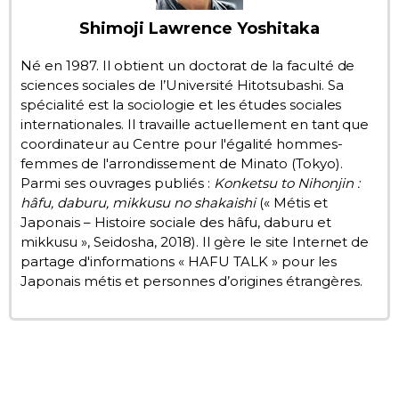
Shimoji Lawrence Yoshitaka
Chroniques
Né en 1987. Il obtient un doctorat de la faculté de
Images
sciences sociales de l’Université Hitotsubashi. Sa
spécialité est la sociologie et les études sociales
internationales. Il travaille actuellement en tant que
Vidéos
coordinateur au Centre pour l'égalité hommes-
femmes de l'arrondissement de Minato (Tokyo).
Parmi ses ouvrages publiés :
Konketsu to Nihonjin :
Tokyo
hâfu, daburu, mikkusu no shakaishi
(« Métis et
Japonais – Histoire sociale des hâfu, daburu et
mikkusu », Seidosha, 2018). Il gère le site Internet de
partage d'informations « HAFU TALK » pour les
Japonais métis et personnes d’origines étrangères.