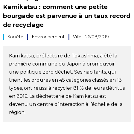
Kamikatsu : comment une petite
Société
bourgade est parvenue à un taux record
de recyclage
Culture
Société
Environnement
Ville
26/08/2019
Gastronomie
Kamikatsu, préfecture de Tokushima, a été la
Le japonais
première commune du Japon à promouvoir
une politique zéro déchet. Ses habitants, qui
En plus
trient les ordures en 45 catégories classés en 13
types, ont réussi à recycler 81 % de leurs détritus
Données
official SNS
en 2016. La déchetterie de Kamikatsu est
devenu un centre d’interaction à l’échelle de la
Séries
région.
Personnages