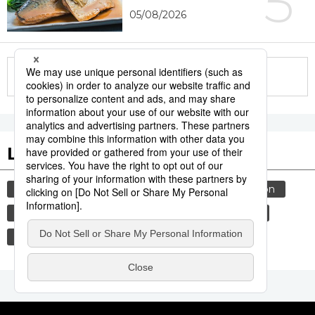
5
05/08/2026
More in this series
Les tags populaires
société
actu
agression sexuelle
avion
justice
culture
gastronomie
santé
tourisme
environnement