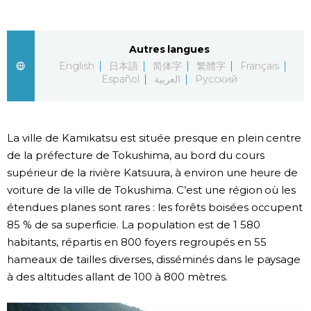
Chroniques
Autres langues
Images
English
日本語
简体字
繁體字
Français
Español
العربية
Русский
Vidéos
La ville de Kamikatsu est située presque en plein centre
Tokyo
de la préfecture de Tokushima, au bord du cours
supérieur de la rivière Katsuura, à environ une heure de
voiture de la ville de Tokushima. C’est une région où les
étendues planes sont rares : les forêts boisées occupent
85 % de sa superficie. La population est de 1 580
habitants, répartis en 800 foyers regroupés en 55
hameaux de tailles diverses, disséminés dans le paysage
à des altitudes allant de 100 à 800 mètres.