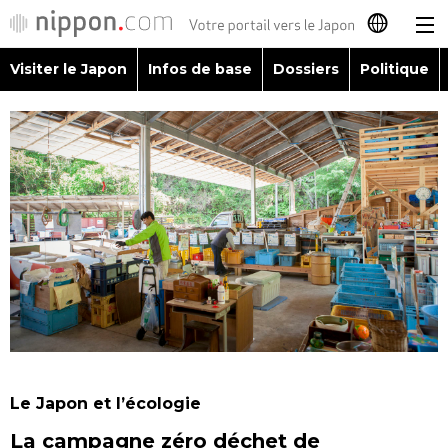
Visiter le Japon
Infos de base
Dossiers
Politique
日本語
English
简体字
Visiter le Japon
繁體字
Infos de base
Español
Dossiers
العربية
Politique
Русский
Le Japon et l’écologie
Économie
La campagne zéro déchet de