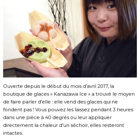
Société
Culture
Gastronomie
Le japonais
En plus
Ouverte depuis le début du mois d’avril 2017, la
boutique de glaces « Kanazawa Ice » a trouvé le moyen
Données
official SNS
de faire parler d’elle : elle vend des glaces qui ne
fondent pas ! Vous pouvez les laissez pendant 3 heures
Séries
dans une pièce à 40 degrés ou leur appliquer
directement la chaleur d’un séchoir, elles resteront
intactes.
Personnages