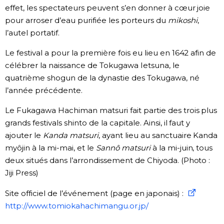
effet, les spectateurs peuvent s’en donner à cœur joie
Chroniques
pour arroser d’eau purifiée les porteurs du
mikoshi
,
l’autel portatif.
Images
Le festival a pour la première fois eu lieu en 1642 afin de
célébrer la naissance de Tokugawa Ietsuna, le
Vidéos
quatrième shogun de la dynastie des Tokugawa, né
l’année précédente.
Tokyo
Le Fukagawa Hachiman matsuri fait partie des trois plus
grands festivals shinto de la capitale. Ainsi, il faut y
ajouter le
Kanda matsuri
, ayant lieu au sanctuaire Kanda
myôjin à la mi-mai, et le
Sannô matsuri
à la mi-juin, tous
deux situés dans l’arrondissement de Chiyoda. (Photo :
Jiji Press)
Site officiel de l’événement (page en japonais) :
http://www.tomiokahachimangu.or.jp/