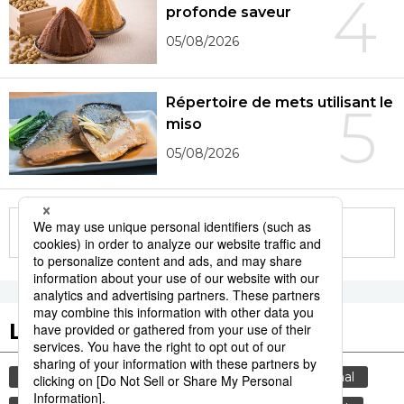
4
profonde saveur
05/08/2026
Répertoire de mets utilisant le
5
miso
05/08/2026
More in this series
Les tags populaires
gastronomie
culture
tourisme
animal