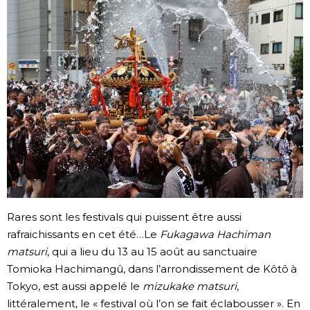
Société
Culture
Gastronomie
Le japonais
En plus
Données
Rares sont les festivals qui puissent être aussi
official SNS
rafraichissants en cet été…Le
Fukagawa Hachiman
matsuri
, qui a lieu du 13 au 15 août au sanctuaire
Séries
Tomioka Hachimangû, dans l’arrondissement de Kôtô à
Tokyo, est aussi appelé le
mizukake matsuri
,
Personnages
littéralement, le « festival où l’on se fait éclabousser ». En