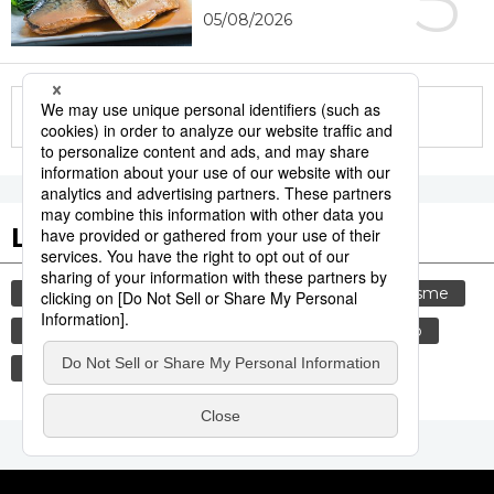
5
05/08/2026
More in this series
Les tags populaires
histoire
environnement
santé
tourisme
été
chaleur
hôpital
culture
edo
femme