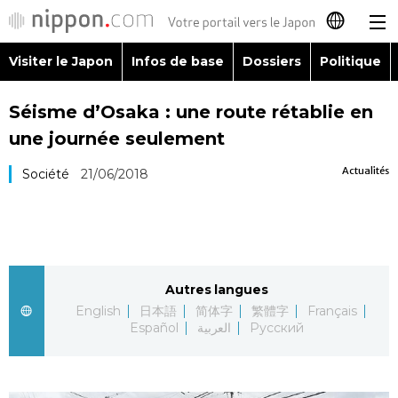
Visiter le Japon
Infos de base
Dossiers
Politique
日本語
Séisme d’Osaka : une route rétablie en
English
une journée seulement
简体字
Visiter le Japon
Actualités
Société
21/06/2018
繁體字
Infos de base
Español
Dossiers
Autres langues
العربية
English
日本語
简体字
繁體字
Français
Politique
Español
العربية
Русский
Русский
Économie