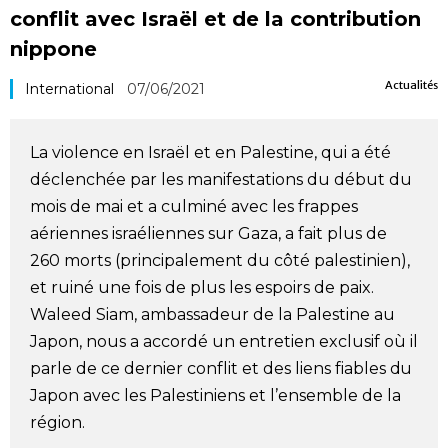
conflit avec Israël et de la contribution
Société
nippone
Culture
Actualités
International
07/06/2021
Gastronomie
La violence en Israël et en Palestine, qui a été
déclenchée par les manifestations du début du
Le japonais
mois de mai et a culminé avec les frappes
aériennes israéliennes sur Gaza, a fait plus de
En plus
260 morts (principalement du côté palestinien),
et ruiné une fois de plus les espoirs de paix.
Données
Waleed Siam, ambassadeur de la Palestine au
official SNS
Japon, nous a accordé un entretien exclusif où il
parle de ce dernier conflit et des liens fiables du
Séries
Japon avec les Palestiniens et l’ensemble de la
région.
Personnages