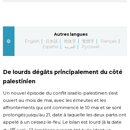
Chroniques
Images
Autres langues
English
日本語
简体字
繁體字
Français
Vidéos
Español
العربية
Русский
Tokyo
De lourds dégâts principalement du côté
palestinien
Un nouvel épisode du conflit israélo-palestinien s’est
ouvert au mois de mai, avec les émeutes et les
affrontements qui ont commencé le 10 mai et se sont
prolongés jusqu’au 21, date à laquelle les deux partis ont
appelé à un cessez-le-feu. Le bilan est lourd (à la date
er