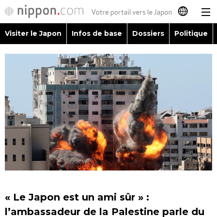
Visiter le Japon
Infos de base
Dossiers
Politique
日本語
English
简体字
Visiter le Japon
繁體字
Infos de base
Español
Dossiers
العربية
Politique
Русский
« Le Japon est un ami sûr » :
Économie
l’ambassadeur de la Palestine parle du