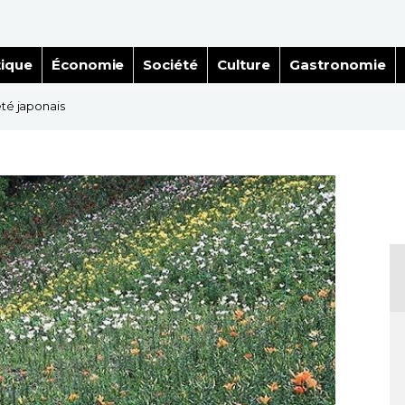
tique
Économie
Société
Culture
Gastronomie
été japonais