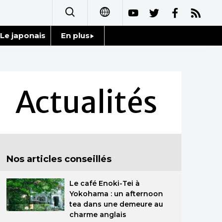
Le japonais
En plus
日本語
Données
English
Séries
Actualités
简体字
Personnages
繁體字
Chroniques
Español
Nos articles conseillés
Images
العربية
Le café Enoki-Tei à
Vidéos
Русский
Yokohama : un afternoon
tea dans une demeure au
Tokyo
charme anglais