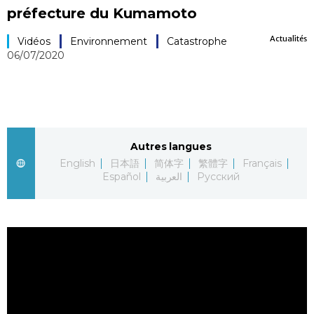
préfecture du Kumamoto
Société
Actualités
Vidéos
Environnement
Catastrophe
06/07/2020
Culture
Gastronomie
Le japonais
Autres langues
English
日本語
简体字
繁體字
Français
Español
العربية
Русский
En plus
Données
official SNS
Séries
Personnages