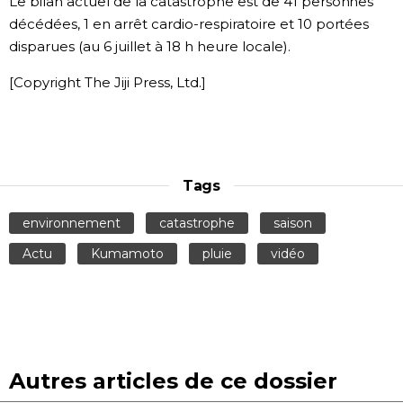
Le bilan actuel de la catastrophe est de 41 personnes
décédées, 1 en arrêt cardio-respiratoire et 10 portées
disparues (au 6 juillet à 18 h heure locale).
[Copyright The Jiji Press, Ltd.]
Tags
environnement
catastrophe
saison
Actu
Kumamoto
pluie
vidéo
Autres articles de ce dossier