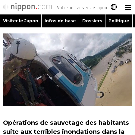
Visiter le Japon
Infos de base
Dossiers
Politique
日本語
English
简体字
Visiter le Japon
繁體字
Infos de base
Español
Dossiers
العربية
Politique
Русский
Opérations de sauvetage des habitants
Économie
suite aux terribles inondations dans la