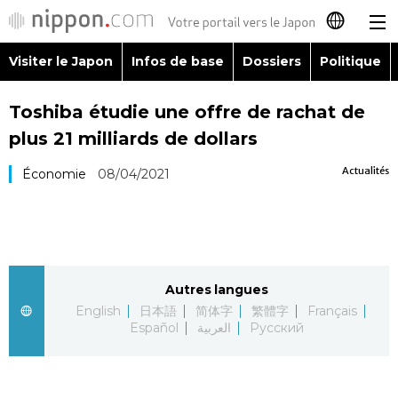
Visiter le Japon
Infos de base
Dossiers
Politique
日本語
Toshiba étudie une offre de rachat de
English
plus 21 milliards de dollars
简体字
Visiter le Japon
Actualités
Économie
08/04/2021
繁體字
Infos de base
Español
Dossiers
Autres langues
العربية
English
日本語
简体字
繁體字
Français
Politique
Español
العربية
Русский
Русский
Économie