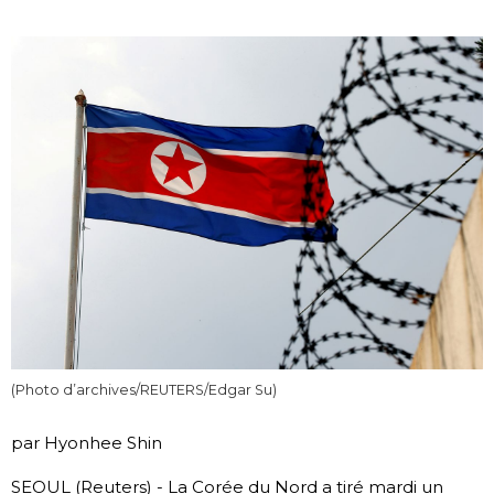
Société
Culture
Gastronomie
Le japonais
En plus
Données
official SNS
(Photo d’archives/REUTERS/Edgar Su)
Séries
par Hyonhee Shin
Personnages
SEOUL (Reuters) - La Corée du Nord a tiré mardi un