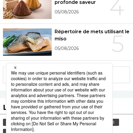
4
profonde saveur
05/08/2026
Répertoire de mets utilisant le
5
miso
05/08/2026
More in this series
Les tags populaires
gastronomie
culture
histoire
société
tourisme
animal
tradition
femme