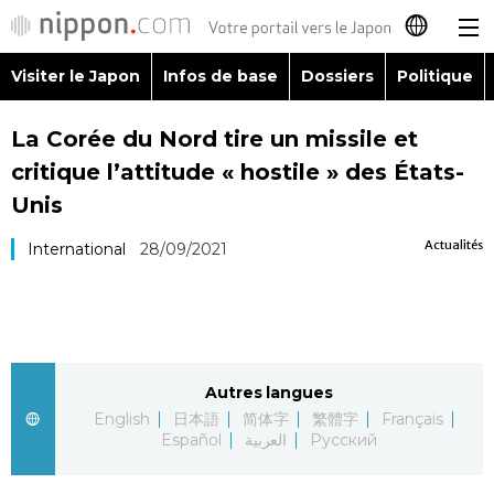
Visiter le Japon
Infos de base
Dossiers
Politique
日本語
La Corée du Nord tire un missile et
English
critique l’attitude « hostile » des États-
简体字
Unis
Visiter le Japon
Actualités
International
28/09/2021
繁體字
Infos de base
Español
Dossiers
العربية
Autres langues
Politique
Русский
English
日本語
简体字
繁體字
Français
Español
العربية
Русский
Économie