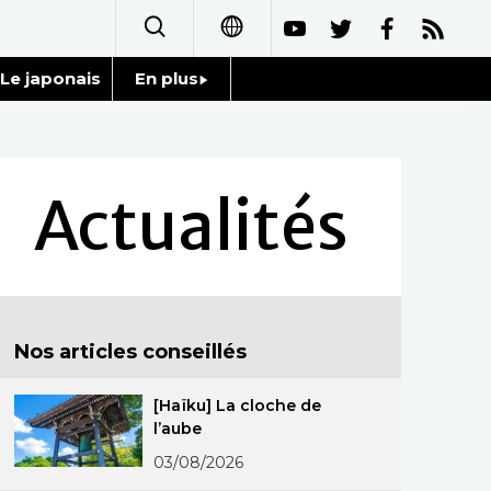
Le japonais
En plus
日本語
Données
English
Séries
Actualités
简体字
Personnages
繁體字
Chroniques
Español
Nos articles conseillés
Images
العربية
[Haïku] La cloche de
Vidéos
Русский
l’aube
Tokyo
03/08/2026