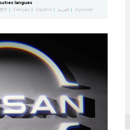
Autres langues
體字
Français
Español
العربية
Русский