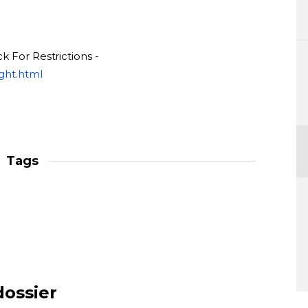
k For Restrictions -
ght.html
Tags
dossier