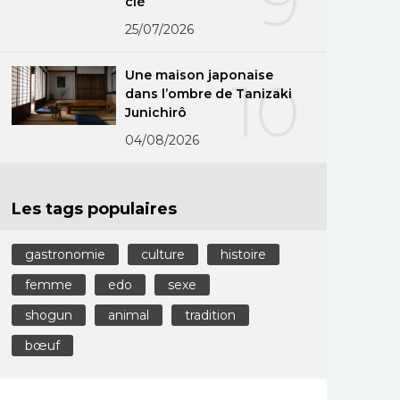
9
clé
25/07/2026
Une maison japonaise
10
dans l’ombre de Tanizaki
Junichirô
04/08/2026
Les tags populaires
gastronomie
culture
histoire
femme
edo
sexe
shogun
animal
tradition
bœuf