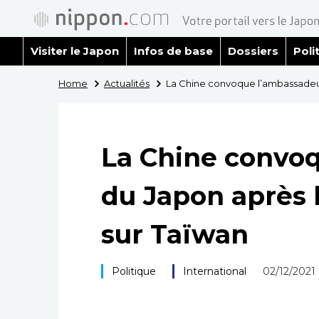
Visiter le Japon
Infos de base
Dossiers
Poli
Home
Actualités
La Chine convoque l’ambassadeur
La Chine convo
du Japon après 
sur Taïwan
Politique
International
02/12/2021