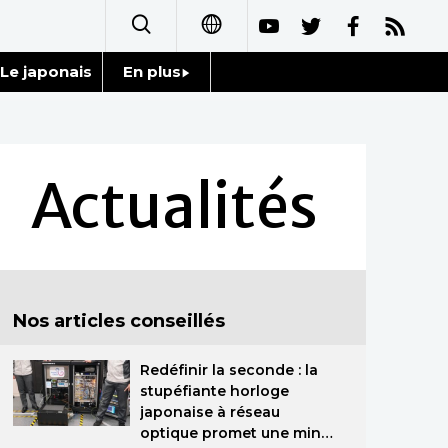
Le japonais
En plus
日本語
Données
English
Séries
Actualités
简体字
Personnages
繁體字
Chroniques
Español
Nos articles conseillés
Images
العربية
Redéfinir la seconde : la
Vidéos
Русский
stupéfiante horloge
japonaise à réseau
Tokyo
optique promet une mine