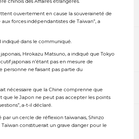
 chinois des Affaires étrangères.
tent ouvertement en cause la souveraineté de
 aux forces indépendantistes de Taïwan”, a
-il indiqué dans le communiqué.
japonais, Hirokazu Matsuno, a indiqué que Tokyo
écutif japonais n’étant pas en mesure de
 personne ne faisant pas partie du
était nécessaire que la Chine comprenne que
 et que le Japon ne peut pas accepter les points
stions”, a-t-il déclaré.
é par un cercle de réflexion taïwanais, Shinzo
Taïwan constituerait un grave danger pour le