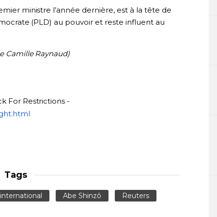
mier ministre l’année dernière, est à la tête de
émocrate (PLD) au pouvoir et reste influent au
se Camille Raynaud)
k For Restrictions -
ght.html
Tags
international
Abe Shinzô
Reuters