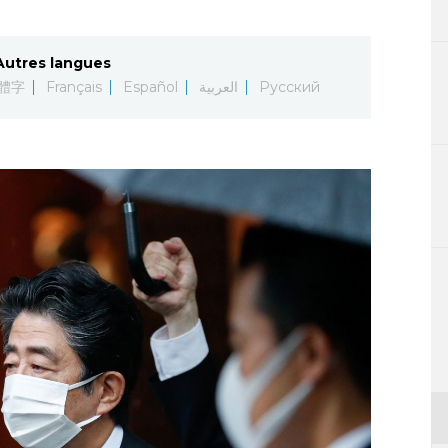
Autres langues
體字
Français
Español
العربية
Русский