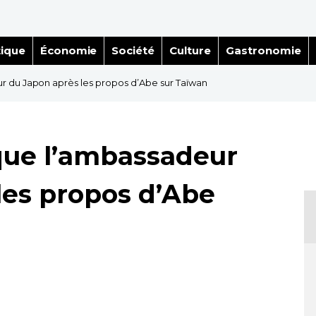
tique
Économie
Société
Culture
Gastronomie
 du Japon après les propos d’Abe sur Taïwan
que l’ambassadeur
les propos d’Abe