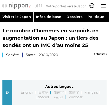
Visiter le Japon
Infos de base
Dossiers
Politique
日本語
Le nombre d’hommes en surpoids en
English
augmentation au Japon : un tiers des
简体字
sondés ont un IMC d’au moins 25
Visiter le Japon
Actualités
Société
Santé
29/10/2020
繁體字
Infos de base
Español
Dossiers
العربية
Autres langues
Politique
Русский
English
日本語
简体字
繁體字
Français
Español
العربية
Русский
Économie