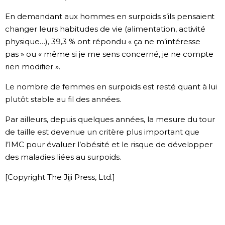
En demandant aux hommes en surpoids s’ils pensaient
Chroniques
changer leurs habitudes de vie (alimentation, activité
physique…), 39,3 % ont répondu « ça ne m’intéresse
Images
pas » ou « même si je me sens concerné, je ne compte
rien modifier ».
Vidéos
Le nombre de femmes en surpoids est resté quant à lui
plutôt stable au fil des années.
Tokyo
Par ailleurs, depuis quelques années, la mesure du tour
de taille est devenue un critère plus important que
l’IMC pour évaluer l’obésité et le risque de développer
des maladies liées au surpoids.
[Copyright The Jiji Press, Ltd.]