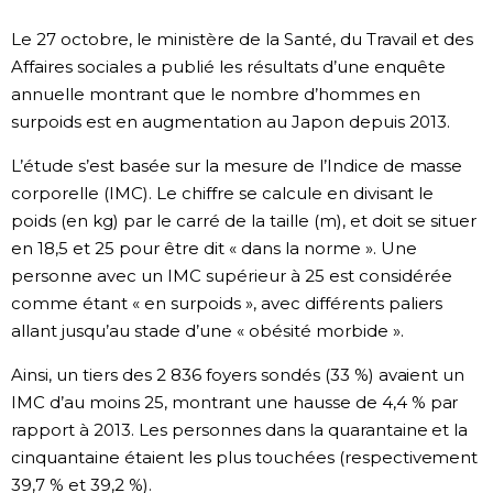
Société
Le 27 octobre, le ministère de la Santé, du Travail et des
Affaires sociales a publié les résultats d’une enquête
annuelle montrant que le nombre d’hommes en
Culture
surpoids est en augmentation au Japon depuis 2013.
Gastronomie
L’étude s’est basée sur la mesure de l’Indice de masse
corporelle (IMC). Le chiffre se calcule en divisant le
Le japonais
poids (en kg) par le carré de la taille (m), et doit se situer
en 18,5 et 25 pour être dit « dans la norme ». Une
personne avec un IMC supérieur à 25 est considérée
En plus
comme étant « en surpoids », avec différents paliers
allant jusqu’au stade d’une « obésité morbide ».
Données
official SNS
Ainsi, un tiers des 2 836 foyers sondés (33 %) avaient un
IMC d’au moins 25, montrant une hausse de 4,4 % par
Séries
rapport à 2013. Les personnes dans la quarantaine et la
cinquantaine étaient les plus touchées (respectivement
Personnages
39,7 % et 39,2 %).