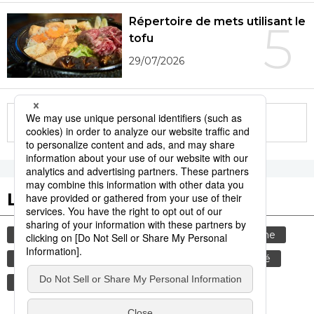
Répertoire de mets utilisant le
5
tofu
29/07/2026
More in this series
Les tags populaires
gastronomie
culture
animal
tourisme
histoire
bouddhisme
temple
société
femme
vie quotidienne