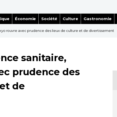
tique
Économie
Société
Culture
Gastronomie
okyo rouvre avec prudence des lieux de culture et de divertissement
nce sanitaire,
ec prudence des
 et de