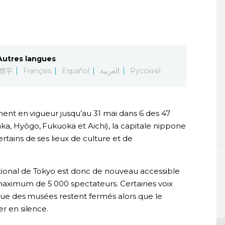
Autres langues
體字
Français
Español
العربية
Русский
ement en vigueur jusqu’au 31 mai dans 6 des 47
ka, Hyôgo, Fukuoka et Aichi), la capitale nippone
rtains de ses lieux de culture et de
tional de Tokyo est donc de nouveau accessible
maximum de 5 000 spectateurs. Certaines voix
t que des musées restent fermés alors que le
er en silence.