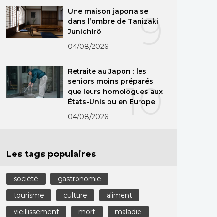
Une maison japonaise
9
dans l’ombre de Tanizaki
Junichirô
04/08/2026
Retraite au Japon : les
seniors moins préparés
10
que leurs homologues aux
États-Unis ou en Europe
04/08/2026
Les tags populaires
société
gastronomie
tourisme
culture
aliment
vieillissement
mort
maladie