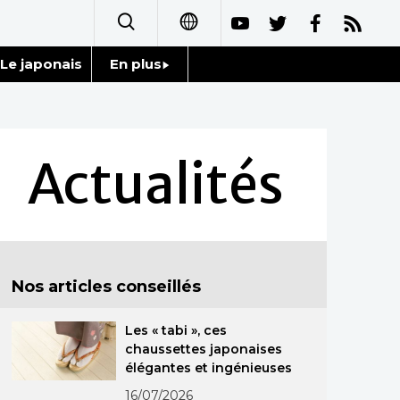
Le japonais
En plus
日本語
Données
English
Séries
Actualités
简体字
Personnages
繁體字
Chroniques
Español
Nos articles conseillés
Images
العربية
Les « tabi », ces
Vidéos
Русский
chaussettes japonaises
élégantes et ingénieuses
Tokyo
16/07/2026