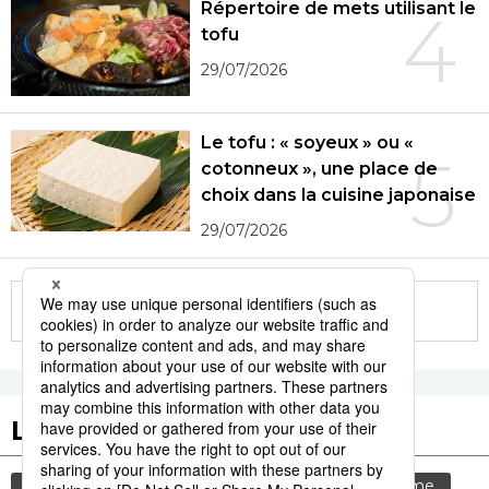
Répertoire de mets utilisant le
4
tofu
29/07/2026
Le tofu : « soyeux » ou «
5
cotonneux », une place de
choix dans la cuisine japonaise
29/07/2026
More in this series
Les tags populaires
culture
gastronomie
société
tourisme