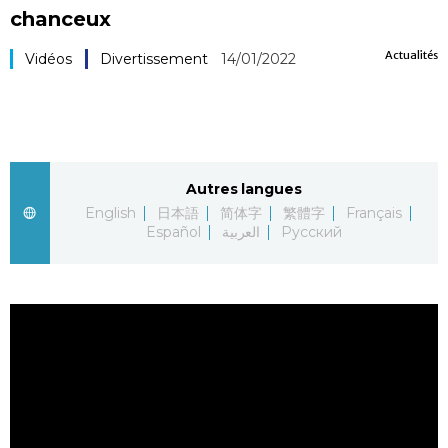
chanceux
Société
Actualités
Vidéos
Divertissement
14/01/2022
Culture
Gastronomie
Autres langues
Le japonais
English
日本語
简体字
繁體字
Français
Español
العربية
Русский
En plus
Données
official SNS
Séries
Personnages