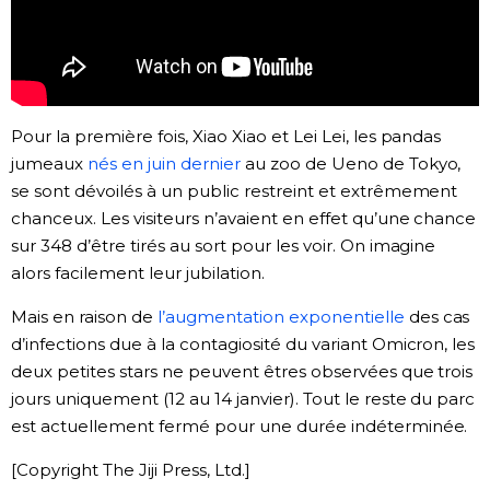
Chroniques
Images
Pour la première fois, Xiao Xiao et Lei Lei, les pandas
jumeaux
nés en juin dernier
au zoo de Ueno de Tokyo,
Vidéos
se sont dévoilés à un public restreint et extrêmement
chanceux. Les visiteurs n’avaient en effet qu’une chance
Tokyo
sur 348 d’être tirés au sort pour les voir. On imagine
alors facilement leur jubilation.
Mais en raison de
l’augmentation exponentielle
des cas
d’infections due à la contagiosité du variant Omicron, les
deux petites stars ne peuvent êtres observées que trois
jours uniquement (12 au 14 janvier). Tout le reste du parc
est actuellement fermé pour une durée indéterminée.
[Copyright The Jiji Press, Ltd.]