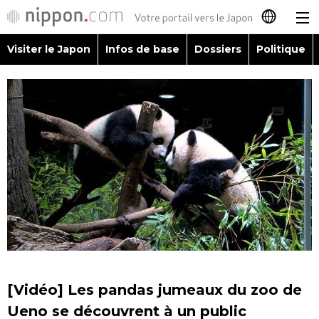
Visiter le Japon
Infos de base
Dossiers
Politique
日本語
English
简体字
Visiter le Japon
繁體字
Infos de base
Español
Dossiers
العربية
Politique
Русский
[Vidéo] Les pandas jumeaux du zoo de
Économie
Ueno se découvrent à un public