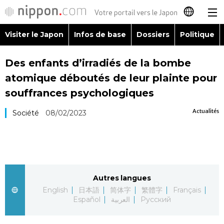
Visiter le Japon
Infos de base
Dossiers
Politique
日本語
Des enfants d’irradiés de la bombe
English
atomique déboutés de leur plainte pour
简体字
souffrances psychologiques
Visiter le Japon
Actualités
Société
08/02/2023
繁體字
Infos de base
Español
Dossiers
العربية
Autres langues
Politique
Русский
English
日本語
简体字
繁體字
Français
Español
العربية
Русский
Économie