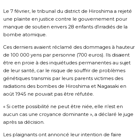
Société
Le 7 février, le tribunal du district de Hiroshima a rejeté
une plainte en justice contre le gouvernement pour
manque de soutien envers 28 enfants d’irradiés de la
Culture
bombe atomique.
Gastronomie
Ces derniers avaient réclamé des dommages à hauteur
de 100 000 yens par personne (700 euros). Ils disaient
Le japonais
être en proie à des inquiétudes permanentes au sujet
de leur santé, car le risque de souffrir de problèmes
génétiques transmis par leurs parents victimes des
En plus
radiations des bombes de Hiroshima et Nagasaki en
août 1945 ne pouvait pas être réfutée.
Données
official SNS
« Si cette possibilité ne peut être niée, elle n’est en
aucun cas une croyance dominante », a déclaré le juge
Séries
après sa décision.
Personnages
Les plaignants ont annoncé leur intention de faire