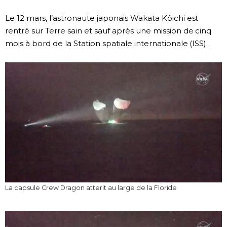
Société
Le 12 mars, l’astronaute japonais Wakata Kôichi est
rentré sur Terre sain et sauf après une mission de cinq
mois à bord de la Station spatiale internationale (ISS).
Culture
Gastronomie
Le japonais
En plus
Données
official SNS
Séries
La capsule Crew Dragon atterit au large de la Floride
Personnages