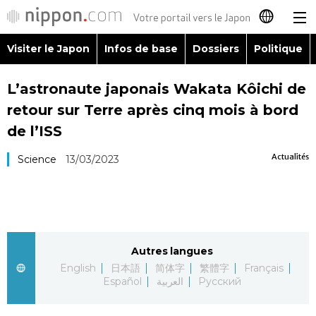
Visiter le Japon
Infos de base
Dossiers
Politique
日本語
L’astronaute japonais Wakata Kôichi de
English
retour sur Terre après cinq mois à bord
简体字
de l’ISS
Visiter le Japon
Actualités
Science
13/03/2023
繁體字
Infos de base
Español
Dossiers
العربية
Autres langues
Politique
Русский
English
日本語
简体字
繁體字
Français
Español
العربية
Русский
Économie