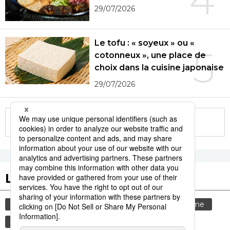
4
29/07/2026
Le tofu : « soyeux » ou «
5
cotonneux », une place de
choix dans la cuisine japonaise
29/07/2026
More in this series
Les tags populaires
gastronomie
société
culture
tourisme
histoire
femme
actu
aliment